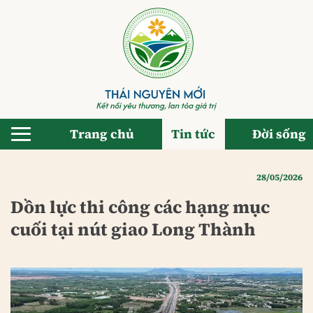
Bỏ
qua
nội
dung
Trang chủ
Tin tức
Đời sống
28/05/2026
Dồn lực thi công các hạng mục
cuối tại nút giao Long Thành