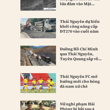
lửa đâm vào Mặt
Trăng
Thái Nguyên dự kiến
khởi công nâng cấp
ĐT270 vào cuối năm
Đường Hồ Chí Minh
qua Thái Nguyên,
Tuyên Quang sắp về
đích
Thái Nguyên FC mở
hướng mới cho bóng
đá nam xứ chè
Nữ nghi phạm Hải
Phòng bị bắt sau 4