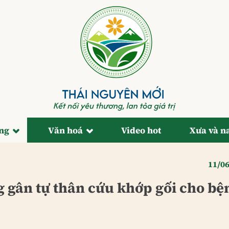
ống
Văn hoá
Video hot
Xưa và n
11/0
g gân tự thân cứu khớp gối cho bệ