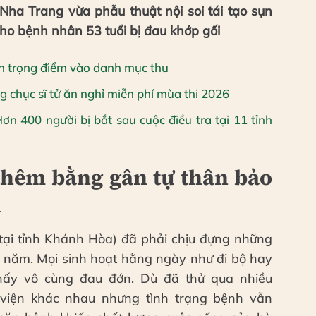
ha Trang vừa phẫu thuật nội soi tái tạo sụn
o bệnh nhân 53 tuổi bị đau khớp gối
n trọng điểm vào danh mục thu
 chục sĩ tử ăn nghỉ miễn phí mùa thi 2026
n 400 người bị bắt sau cuộc điều tra tại 11 tỉnh
 chêm bằng gân tự thân bảo
n
 tại tỉnh Khánh Hòa) đã phải chịu đựng những
u năm. Mọi sinh hoạt hằng ngày như đi bộ hay
hấy vô cùng đau đớn. Dù đã thử qua nhiều
 viện khác nhau nhưng tình trạng bệnh vẫn