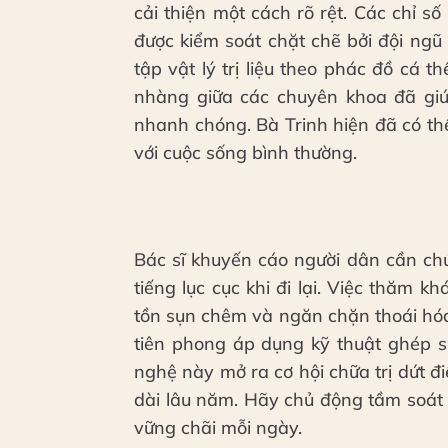
cải thiện một cách rõ rệt. Các chỉ 
được kiểm soát chặt chẽ bởi đội ngũ 
tập vật lý trị liệu theo phác đồ cá 
nhàng giữa các chuyên khoa đã gi
nhanh chóng. Bà Trinh hiện đã có thể 
với cuộc sống bình thường.
Bác sĩ khuyến cáo người dân cần ch
tiếng lục cục khi đi lại. Việc thăm 
tồn sụn chêm và ngăn chặn thoái hó
tiên phong áp dụng kỹ thuật ghép s
nghệ này mở ra cơ hội chữa trị dứt 
dài lâu năm. Hãy chủ động tầm soát
vững chãi mỗi ngày.