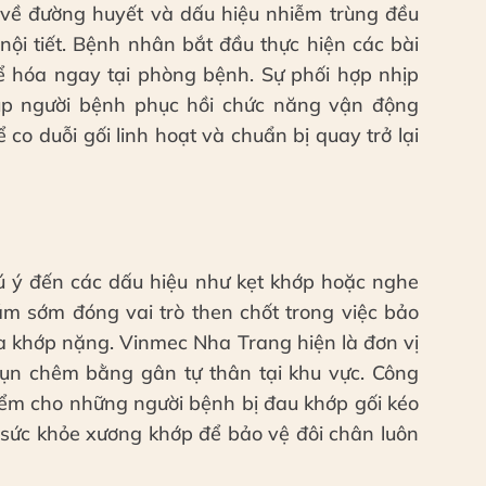
số về đường huyết và dấu hiệu nhiễm trùng đều
nội tiết. Bệnh nhân bắt đầu thực hiện các bài
thể hóa ngay tại phòng bệnh. Sự phối hợp nhịp
úp người bệnh phục hồi chức năng vận động
co duỗi gối linh hoạt và chuẩn bị quay trở lại
ú ý đến các dấu hiệu như kẹt khớp hoặc nghe
khám sớm đóng vai trò then chốt trong việc bảo
a khớp nặng. Vinmec Nha Trang hiện là đơn vị
ụn chêm bằng gân tự thân tại khu vực. Công
điểm cho những người bệnh bị đau khớp gối kéo
 sức khỏe xương khớp để bảo vệ đôi chân luôn