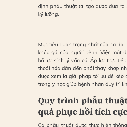
định phẫu thuật tái tạo được đưa ra
kỹ lưỡng.
Mục tiêu quan trọng nhất của ca đại p
khớp gối của người bệnh. Việc mất 
bổ lực sinh lý vốn có. Áp lực trực t
thoái hóa dẫn đến phải thay khớp nh
được xem là giải pháp tối ưu để kéo d
trong y học giúp bệnh nhân duy trì k
Quy trình phẫu thuật
quả phục hồi tích cự
Ca phẫu thuật được thực hiện thông