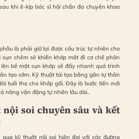
 sau khi ê-kíp bác sĩ hội chẩn đa chuyên khoa
hẫu là phải giữ lại được cấu trúc tự nhiên cho
đi sụn chêm sẽ khiến khớp mất đi cơ chế phân
iếp lên bề mặt sụn khớp sẽ đẩy nhanh quá trình
ân tạo sớm. Kỹ thuật tái tạo bằng gân tự thân
ài tuổi thọ cho khớp gối. Đây là bước tiến mới
hả năng vận động tự nhiên lâu dài..
 nội soi chuyên sâu và kết
c
 qua kỹ thuật nội soi hiện đại với các đường