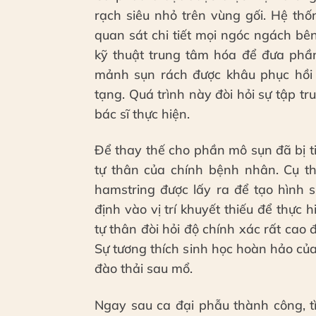
rạch siêu nhỏ trên vùng gối. Hệ th
quan sát chi tiết mọi ngóc ngách bê
kỹ thuật trung tâm hóa để đưa phần
mảnh sụn rách được khâu phục hồi t
tạng. Quá trình này đòi hỏi sự tập t
bác sĩ thực hiện.
Để thay thế cho phần mô sụn đã bị t
tự thân của chính bệnh nhân. Cụ 
hamstring được lấy ra để tạo hình
định vào vị trí khuyết thiếu để thực
tự thân đòi hỏi độ chính xác rất ca
Sự tương thích sinh học hoàn hảo củ
đào thải sau mổ.
Ngay sau ca đại phẫu thành công, t