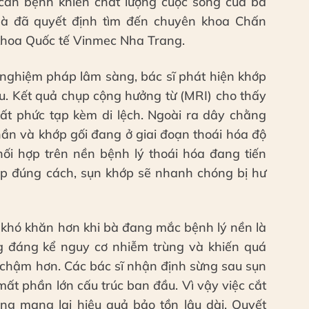
căn bệnh khiến chất lượng cuộc sống của bà
bà đã quyết định tìm đến chuyên khoa Chấn
khoa Quốc tế Vinmec Nha Trang.
 nghiệm pháp lâm sàng, bác sĩ phát hiện khớp
âu. Kết quả chụp cộng hưởng từ (MRI) cho thấy
ất phức tạp kèm di lệch. Ngoài ra dây chằng
hần và khớp gối đang ở giai đoạn thoái hóa độ
hối hợp trên nền bệnh lý thoái hóa đang tiến
ệp đúng cách, sụn khớp sẽ nhanh chóng bị hư
n khó khăn hơn khi bà đang mắc bệnh lý nền là
g đáng kể nguy cơ nhiễm trùng và khiến quá
a chậm hơn. Các bác sĩ nhận định sừng sau sụn
ất phần lớn cấu trúc ban đầu. Vì vậy việc cắt
g mang lại hiệu quả bảo tồn lâu dài. Quyết