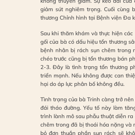
không thuyên giảm. Sự kéo dài của 
giảm sút nghiêm trọng. Cuối cùng 
thương Chỉnh hình tại Bệnh viện Đa 
Sau khi thăm khám và thực hiện các
gối của bà có dấu hiệu tổn thương s
bệnh nhân bị rách sụn chêm trong r
chéo trước cũng bị tổn thương bán p
2-3. Đây là tình trạng tổn thương p
triển mạnh. Nếu không được can thi
hại do áp lực phân bố không đều.
Tình trạng của bà Trinh càng trở nê
đái tháo đường. Yếu tố này làm tăn
trình lành mô sau phẫu thuật diễn r
chêm trong đã bị thoái hóa nặng và m
bỏ đơn thuần phần sụn rách sẽ khôn