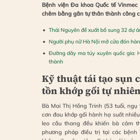
Bệnh viện Đa khoa Quốc tế Vinmec N
chêm bằng gân tự thân thành công ch
Thái Nguyên đề xuất bổ sung 32 dự á
Người phụ nữ Hà Nội mở cửa đón hàng
Đường dây ma túy xuyên quốc gia: Hơ
thành
Kỹ thuật tái tạo sụn
tồn khớp gối tự nhiê
Bà Mai Thị Hồng Trinh (53 tuổi, ngụ
cơn đau khớp gối hành hạ suốt nhiề
leo cầu thang đều khiến bà cảm t
phương pháp điều trị tại các bệnh