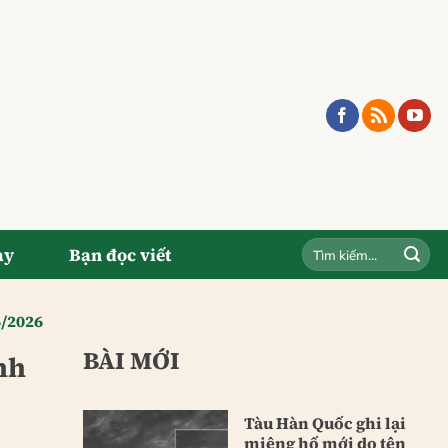
ay
Bạn đọc viết
6/2026
BÀI MỚI
nh
Tàu Hàn Quốc ghi lại
miệng hố mới do tên