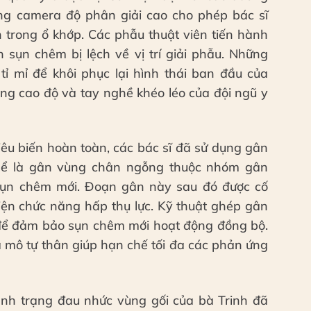
ống camera độ phân giải cao cho phép bác sĩ
n trong ổ khớp. Các phẫu thuật viên tiến hành
 sụn chêm bị lệch về vị trí giải phẫu. Những
ỉ mỉ để khôi phục lại hình thái ban đầu của
rung cao độ và tay nghề khéo léo của đội ngũ y
iêu biến hoàn toàn, các bác sĩ đã sử dụng gân
thể là gân vùng chân ngỗng thuộc nhóm gân
 sụn chêm mới. Đoạn gân này sau đó được cố
 hiện chức năng hấp thụ lực. Kỹ thuật ghép gân
o để đảm bảo sụn chêm mới hoạt động đồng bộ.
a mô tự thân giúp hạn chế tối đa các phản ứng
ình trạng đau nhức vùng gối của bà Trinh đã