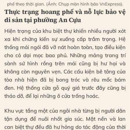
phế theo thời gian. (Ảnh: Chụp màn hình báo VnExpress).
Thực trạng hoang phế và nỗ lực bảo vệ
di sản tại phường An Cựu
Hiện trạng của khu biệt thự khiến nhiều người xót
xa khi chứng kiến sự xuống cấp trầm trọng. Hệ
thống mái ngói đã vỡ nát hoàn toàn, tạo điều kiện
cho cỏ dại mọc bao phủ. Những mảng trang trí
sành sứ hình rồng trên mái cũng bị hư hại và
không còn nguyên vẹn. Các cấu kiện bê tông của
tòa nhà hiện đã bị bong tróc và rêu mốc bám
đen. Hệ thống cửa gỗ quý giá trước đây cũng bị
tháo dỡ, để lại những ô cửa trống hoác.
Khu vực tầng một của ngôi nhà từng bị người dân
tận dụng để nuôi nhốt gia súc. Mặt nền và lan
can biệt thự đều đã hư hỏng do tác động của thời