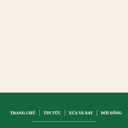
TRANG CHỦ
TIN TỨC
XƯA VÀ NAY
ĐỜI SỐNG