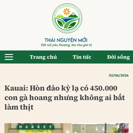
Bỏ
qua
nội
dung
Trang chủ
Tin tức
Đời sống
02/06/2026
Kauai: Hòn đảo kỳ lạ có 450.000
con gà hoang nhưng không ai bắt
làm thịt