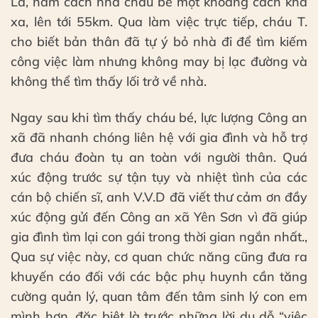
La, nằm cách nhà cháu bé một khoảng cách khá
xa, lên tới 55km. Qua làm việc trực tiếp, cháu T.
cho biết bản thân đã tự ý bỏ nhà đi để tìm kiếm
công việc làm nhưng không may bị lạc đường và
không thể tìm thấy lối trở về nhà.
Ngay sau khi tìm thấy cháu bé, lực lượng Công an
xã đã nhanh chóng liên hệ với gia đình và hỗ trợ
đưa cháu đoàn tụ an toàn với người thân. Quá
xúc động trước sự tận tụy và nhiệt tình của các
cán bộ chiến sĩ, anh V.V.D đã viết thư cảm ơn đầy
xúc động gửi đến Công an xã Yên Sơn vì đã giúp
gia đình tìm lại con gái trong thời gian ngắn nhất.,
Qua sự việc này, cơ quan chức năng cũng đưa ra
khuyến cáo đối với các bậc phụ huynh cần tăng
cường quản lý, quan tâm đến tâm sinh lý con em
mình hơn, đặc biệt là trước những lời dụ dỗ “việc