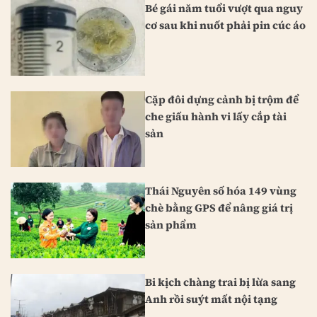
Bé gái năm tuổi vượt qua nguy
cơ sau khi nuốt phải pin cúc áo
Cặp đôi dựng cảnh bị trộm để
che giấu hành vi lấy cắp tài
sản
Thái Nguyên số hóa 149 vùng
chè bằng GPS để nâng giá trị
sản phẩm
Bi kịch chàng trai bị lừa sang
Anh rồi suýt mất nội tạng