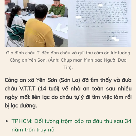
Gia đình cháu T. đến đón cháu và gửi thư cảm ơn lực lượng
Công an Yên Sơn. (Ảnh: Chụp màn hình báo Người Đưa
Tin).
Công an xã Yên Sơn (Sơn La) đã tìm thấy và đưa
cháu V.T.T.T (14 tuổi) về nhà an toàn sau nhiều
ngày mất liên lạc do cháu tự ý đi tìm việc làm rồi
bị lạc đường.
TPHCM: Đối tượng trộm cắp ra đầu thú sau 34
năm trốn truy nã