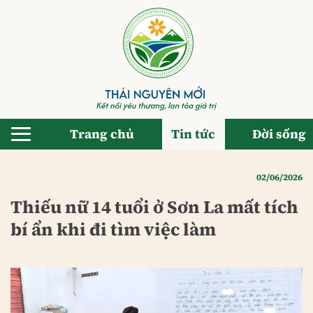
Bỏ
qua
nội
dung
Trang chủ
Tin tức
Đời sống
02/06/2026
Thiếu nữ 14 tuổi ở Sơn La mất tích
bí ẩn khi đi tìm việc làm