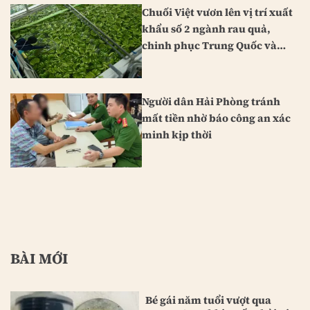
Chuối Việt vươn lên vị trí xuất
khẩu số 2 ngành rau quả,
chinh phục Trung Quốc và
Nhật Bản
Người dân Hải Phòng tránh
mất tiền nhờ báo công an xác
minh kịp thời
BÀI MỚI
Bé gái năm tuổi vượt qua