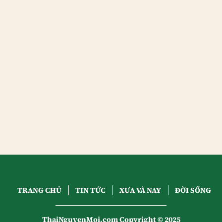
TRANG CHỦ
TIN TỨC
XƯA VÀ NAY
ĐỜI SỐNG
ThaiNguyenMoi.com Copyright © 2025