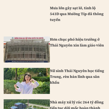
Mưa lớn gây sạt lở, tỉnh lộ
543D qua Mường Típ đã thông
tuyến
Hơn chục phó hiệu trưởng ở
Thái Nguyên xin làm giáo viên
Nữ sinh Thái Nguyên học tiếng
Trung, rèn bản lĩnh qua sân
khấu
Nhà máy xử lý rác 264 tỷ đồng
tiếp tục dời mốc hoàn thành