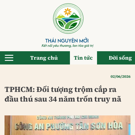
Bỏ
qua
nội
dung
Trang chủ
Tin tức
Đời sống
02/06/2026
TPHCM: Đối tượng trộm cắp ra
đầu thú sau 34 năm trốn truy nã