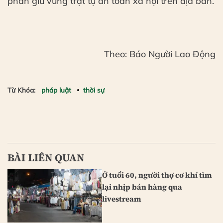
phần giữ vững trật tự an toàn xã hội trên địa bàn.
Theo: Báo Người Lao Động
Từ Khóa:
pháp luật
thời sự
BÀI LIÊN QUAN
Ở tuổi 60, người thợ cơ khí tìm
lại nhịp bán hàng qua
livestream