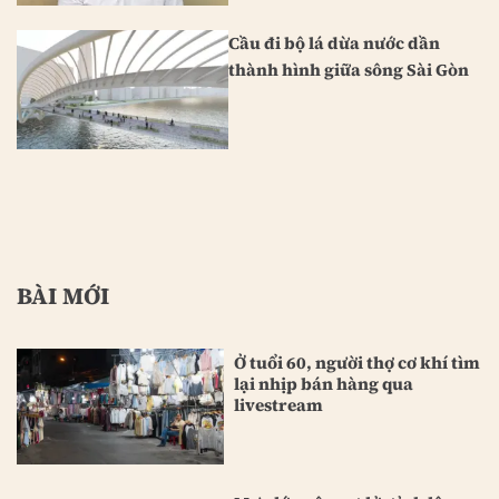
Cầu đi bộ lá dừa nước dần
thành hình giữa sông Sài Gòn
BÀI MỚI
Ở tuổi 60, người thợ cơ khí tìm
lại nhịp bán hàng qua
livestream