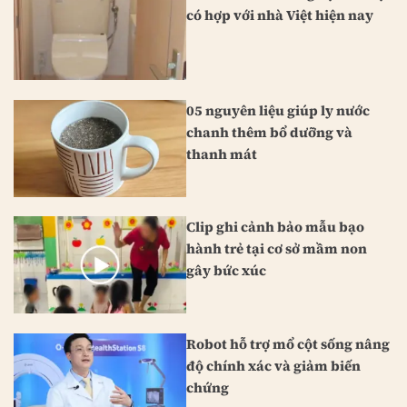
có hợp với nhà Việt hiện nay
05 nguyên liệu giúp ly nước
chanh thêm bổ dưỡng và
thanh mát
Clip ghi cảnh bảo mẫu bạo
hành trẻ tại cơ sở mầm non
gây bức xúc
Robot hỗ trợ mổ cột sống nâng
độ chính xác và giảm biến
chứng