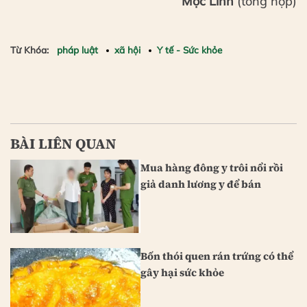
Mộc Linh
(tổng hợp)
Từ Khóa:
pháp luật
xã hội
Y tế - Sức khỏe
BÀI LIÊN QUAN
Mua hàng đông y trôi nổi rồi
giả danh lương y để bán
Bốn thói quen rán trứng có thể
gây hại sức khỏe