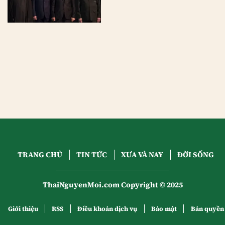
TRANG CHỦ
TIN TỨC
XƯA VÀ NAY
ĐỜI SỐNG
ThaiNguyenMoi.com Copyright © 2025
Giới thiệu
RSS
Điều khoản dịch vụ
Bảo mật
Bản quyền