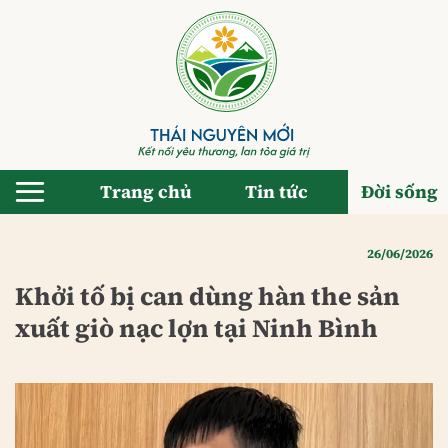
Bỏ
qua
nội
dung
Trang chủ
Tin tức
Đời sống
26/06/2026
Khởi tố bị can dùng hàn the sản
xuất giò nạc lợn tại Ninh Bình