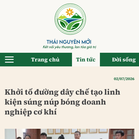
Bỏ
qua
nội
dung
Trang chủ
Tin tức
Đời sống
02/07/2026
Khởi tố đường dây chế tạo linh
kiện súng núp bóng doanh
nghiệp cơ khí