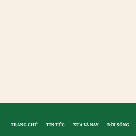
TRANG CHỦ
TIN TỨC
XƯA VÀ NAY
ĐỜI SỐNG