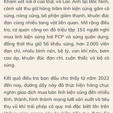
Khám xét nơi ở của Đức và Lan Anh tại Bắc Ninh,
cảnh sát thu giữ hàng trăm linh kiện súng gồm cò
súng, nòng súng, bộ phận giảm thanh, khuôn đúc
đạn cùng nhiều tang vật liên quan. Mở rộng điều
tra, cơ quan công an đã triệu tập 151 người nghi
mua linh kiện súng hơi PCP và súng quân dụng,
đồng thời thu giữ 56 khẩu súng, hơn 2.000 viên
đạn chì, nhiều bình nén, bệ tỳ, van khí nén, bơm
cao áp, khuôn đúc đạn chì, cuộn thiếc và bộ cò
súng.
Kết quả điều tra ban đầu cho thấy từ năm 2022
đến nay, đường dây này đã thực hiện hàng chục
nghìn giao dịch mua bán linh kiện súng đến nhiều
tỉnh, thành, hình thành mạng lưới sản xuất và tiêu
thụ vũ khí trái phép có quy mô đặc biệt lớn trên