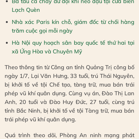
Ba tàu cá cháy dữ dội khi neo đậu tại cửa biển
Lạch Quèn
Nhà xác Paris kín chỗ, giám đốc từ chối hàng
trăm cuộc gọi mỗi ngày
Hà Nội quy hoạch sân bay quốc tế thứ hai tại
xã Ứng Hòa và Chuyên Mỹ
Theo thông tin từ Công an tỉnh Quảng Trị công bố
ngày 1/7, Lại Văn Hưng, 33 tuổi, trú Thái Nguyên,
bị khởi tố về tội Chế tạo, tàng trữ, mua bán trái
phép vũ khí quân dụng. Cùng vụ án, Đào Thị Lan
Anh, 20 tuổi và Đào Huy Đức, 27 tuổi, cùng trú
tỉnh Bắc Ninh, bị khởi tố về tội Tàng trữ, mua bán
trái phép vũ khí quân dụng.
Quá trình theo dõi, Phòng An ninh mạng phát