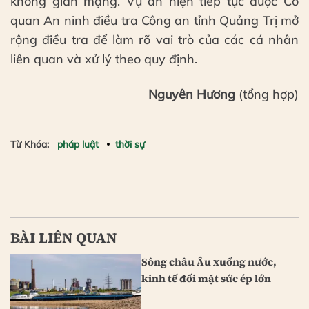
không gian mạng. Vụ án hiện tiếp tục được Cơ
quan An ninh điều tra Công an tỉnh Quảng Trị mở
rộng điều tra để làm rõ vai trò của các cá nhân
liên quan và xử lý theo quy định.
Nguyên Hương
(tổng hợp)
Từ Khóa:
pháp luật
thời sự
BÀI LIÊN QUAN
Sông châu Âu xuống nước,
kinh tế đối mặt sức ép lớn