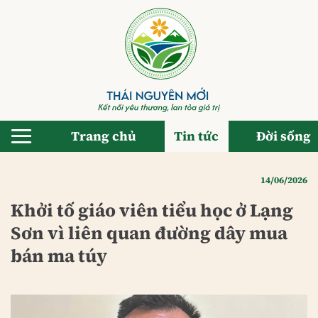
Bỏ
qua
nội
dung
Trang chủ
Tin tức
Đời sống
14/06/2026
Khởi tố giáo viên tiểu học ở Lạng
Sơn vì liên quan đường dây mua
bán ma túy