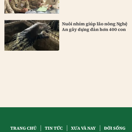
Nuôi nhím giúp lão nông Nghệ
An gây dựng đàn hơn 400 con
TRANG CHỦ
TIN TỨC
XƯA VÀ NAY
ĐỜI SỐNG