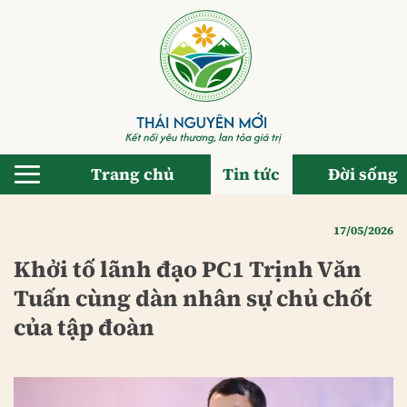
Bỏ
qua
nội
dung
Trang chủ
Tin tức
Đời sống
17/05/2026
Khởi tố lãnh đạo PC1 Trịnh Văn
Tuấn cùng dàn nhân sự chủ chốt
của tập đoàn