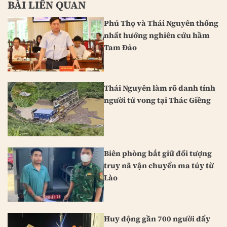
BÀI LIÊN QUAN
Phú Thọ và Thái Nguyên thống
nhất hướng nghiên cứu hầm
Tam Đảo
Thái Nguyên làm rõ danh tính
người tử vong tại Thác Giềng
Biên phòng bắt giữ đối tượng
truy nã vận chuyển ma túy từ
Lào
Huy động gần 700 người đẩy