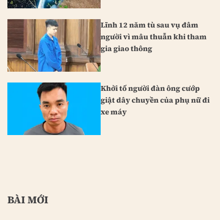
Lĩnh 12 năm tù sau vụ đâm
người vì mâu thuẫn khi tham
gia giao thông
Khởi tố người đàn ông cướp
giật dây chuyền của phụ nữ đi
xe máy
BÀI MỚI