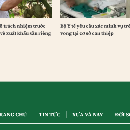
rõ trách nhiệm trước
Bộ Y tế yêu cầu xác minh vụ trẻ
về xuất khẩu sầu riêng
vong tại cơ sở can thiệp
RANG CHỦ
TIN TỨC
XƯA VÀ NAY
ĐỜI 