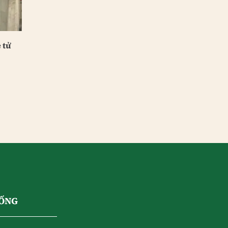
 tử
SỐNG