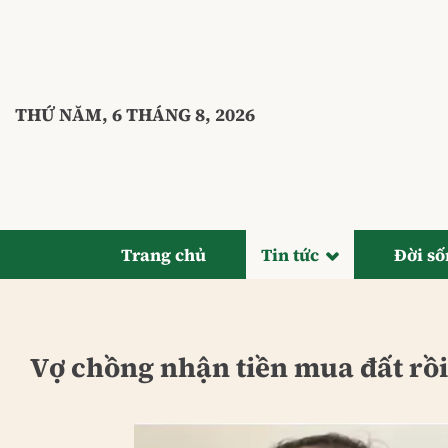
Bỏ
qua
nội
dung
THỨ NĂM, 6 THÁNG 8, 2026
Trang chủ
Tin tức
Đời s
Vợ chồng nhận tiền mua đất rồi