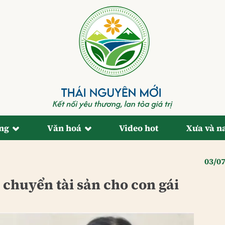
ống
Văn hoá
Video hot
Xưa và n
03/0
 chuyển tài sản cho con gái