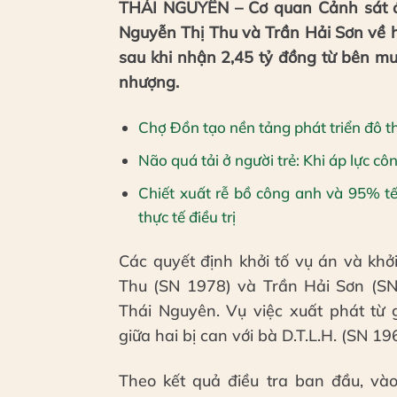
THÁI NGUYÊN – Cơ quan Cảnh sát đi
Nguyễn Thị Thu và Trần Hải Sơn về h
sau khi nhận 2,45 tỷ đồng từ bên m
nhượng.
Chợ Đồn tạo nền tảng phát triển đô th
Não quá tải ở người trẻ: Khi áp lực c
Chiết xuất rễ bồ công anh và 95% t
thực tế điều trị
Các quyết định khởi tố vụ án và khở
Thu (SN 1978) và Trần Hải Sơn (SN 
Thái Nguyên. Vụ việc xuất phát từ
giữa hai bị can với bà D.T.L.H. (SN 19
Theo kết quả điều tra ban đầu, và