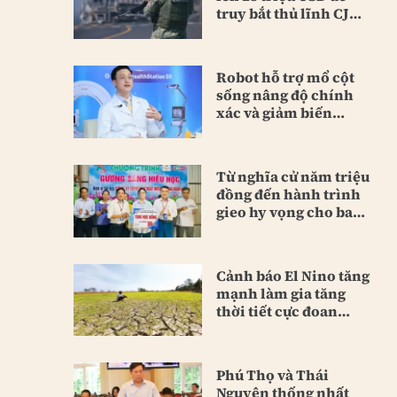
truy bắt thủ lĩnh CJNG
mới
Robot hỗ trợ mổ cột
sống nâng độ chính
xác và giảm biến
chứng
Từ nghĩa cử năm triệu
đồng đến hành trình
gieo hy vọng cho bao
người
Cảnh báo El Nino tăng
mạnh làm gia tăng
thời tiết cực đoan
toàn cầu
Phú Thọ và Thái
Nguyên thống nhất