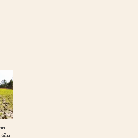
àm
n cầu