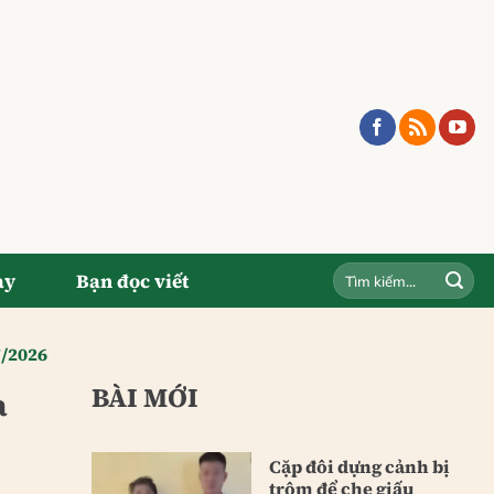
ay
Bạn đọc viết
7/2026
BÀI MỚI
a
Cặp đôi dựng cảnh bị
trộm để che giấu