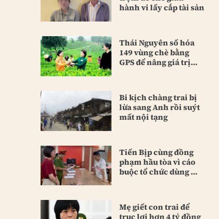
hành vi lấy cắp tài sản
Thái Nguyên số hóa
149 vùng chè bằng
GPS để nâng giá trị
sản phẩm
Bi kịch chàng trai bị
lừa sang Anh rồi suýt
mất nội tạng
Tiến Bịp cùng đồng
phạm hầu tòa vì cáo
buộc tổ chức dùng ma
túy
Mẹ giết con trai để
trục lợi hơn 4 tỷ đồng