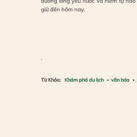
dưỡng lòng yêu nước và niềm tự hào
giữ đến hôm nay.
.
Từ Khóa:
Khám phá du lịch
văn hóa