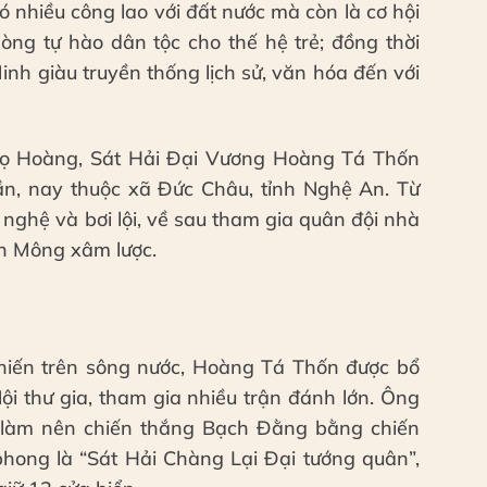
có nhiều công lao với đất nước mà còn là cơ hội
lòng tự hào dân tộc cho thế hệ trẻ; đồng thời
h giàu truyền thống lịch sử, văn hóa đến với
ả họ Hoàng, Sát Hải Đại Vương Hoàng Tá Thốn
ần, nay thuộc xã Đức Châu, tỉnh Nghệ An. Từ
 nghệ và bơi lội, về sau tham gia quân đội nhà
n Mông xâm lược.
chiến trên sông nước, Hoàng Tá Thốn được bổ
Nội thư gia, tham gia nhiều trận đánh lớn. Ông
làm nên chiến thắng Bạch Đằng bằng chiến
phong là “Sát Hải Chàng Lại Đại tướng quân”,