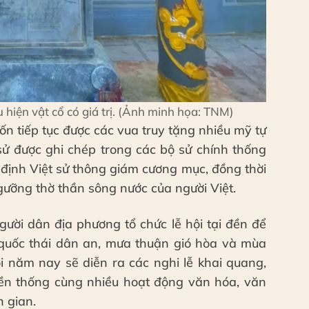
u hiện vật cổ có giá trị. (Ảnh minh họa: TNM)
ốn tiếp tục được các vua truy tặng nhiều mỹ tự
sử được ghi chép trong các bộ sử chính thống
 định Việt sử thông giám cương mục, đồng thời
 ngưỡng thờ thần sông nước của người Việt.
ười dân địa phương tổ chức lễ hội tại đền để
quốc thái dân an, mưa thuận gió hòa và mùa
i năm nay sẽ diễn ra các nghi lễ khai quang,
uyền thống cùng nhiều hoạt động văn hóa, văn
n gian.