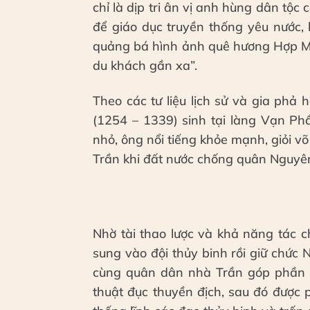
chỉ là dịp tri ân vị anh hùng dân tộc 
để giáo dục truyền thống yêu nước, 
quảng bá hình ảnh quê hương Hợp Min
du khách gần xa”.
Theo các tư liệu lịch sử và gia ph
(1254 – 1339) sinh tại làng Vạn Ph
nhỏ, ông nổi tiếng khỏe mạnh, giỏi võ
Trần khi đất nước chống quân Nguyê
Nhờ tài thao lược và khả năng tác 
sung vào đội thủy binh rồi giữ chức 
cùng quân dân nhà Trần góp phần 
thuật đục thuyền địch, sau đó được 