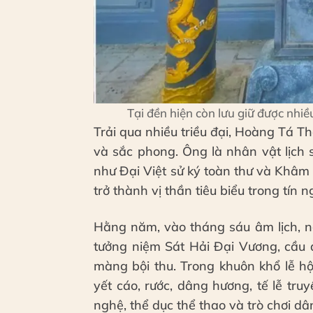
Tại đền hiện còn lưu giữ được nhiề
Trải qua nhiều triều đại, Hoàng Tá Th
và sắc phong. Ông là nhân vật lịch 
như Đại Việt sử ký toàn thư và Khâm
trở thành vị thần tiêu biểu trong tín
Hằng năm, vào tháng sáu âm lịch, ng
tưởng niệm Sát Hải Đại Vương, cầu 
màng bội thu. Trong khuôn khổ lễ hộ
yết cáo, rước, dâng hương, tế lễ tr
nghệ, thể dục thể thao và trò chơi dâ