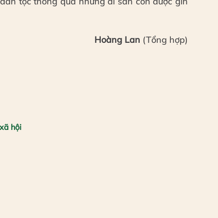
 dân tộc thông qua những di sản còn được gìn
Hoàng Lan
(Tổng hợp)
xã hội