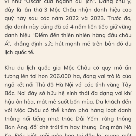
ví như “Oscar của ngành du lịch”. Đáng chú ý,
đây là lần thứ 3 Mộc Châu nhận danh hiệu cao
quý này sau các năm 2022 và 2023. Trước đó,
địa danh này cũng đã có 4 năm liên tiếp giữ vững
danh hiệu “Điểm đến thiên nhiên hàng đầu châu
Á”, khẳng định sức hút mạnh mẽ trên bản đồ du
lịch quốc tế.
Khu du lịch quốc gia Mộc Châu có quy mô ấn
tượng lên tới hơn 206.000 ha, đóng vai trò là cửa
ngõ kết nối Thủ đô Hà Nội với các tỉnh vùng Tây
Bắc. Nơi đây sở hữu hệ sinh thái đa dạng với khí
hậu ôn hòa, mát mẻ suốt bốn mùa. Du khách đến
với Mộc Châu có thể khám phá hàng loạt danh
thắng nổi tiếng như: thác Dải Yếm, rừng thông
Bản Áng, đồi chè trái tim hay thung lũng mận Nà
Ka. Đặc biệt, mỗi mùa hoa tại đây lại mang một