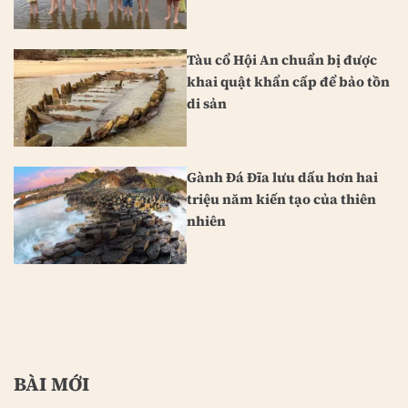
Tàu cổ Hội An chuẩn bị được
khai quật khẩn cấp để bảo tồn
di sản
Gành Đá Đĩa lưu dấu hơn hai
triệu năm kiến tạo của thiên
nhiên
BÀI MỚI