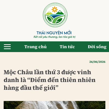
Bỏ
qua
nội
dung
Trang chủ
Tin tức
Đời sống
26/06/2026
Mộc Châu lần thứ 3 được vinh
danh là “Điểm đến thiên nhiên
hàng đầu thế giới”