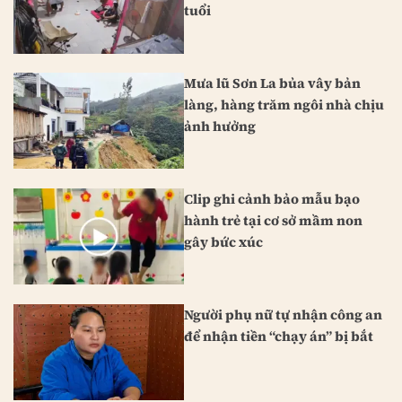
tuổi
Mưa lũ Sơn La bủa vây bản
làng, hàng trăm ngôi nhà chịu
ảnh hưởng
Clip ghi cảnh bảo mẫu bạo
hành trẻ tại cơ sở mầm non
gây bức xúc
Người phụ nữ tự nhận công an
để nhận tiền “chạy án” bị bắt