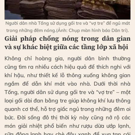
Người dân nhà Tống sử dụng gối tre và “vợ tre” để ngủ mát
trong những đêm nóng.(Ảnh: Chụp màn hình báo Dân trí).
Giải pháp chống nóng trong dân gian
và sự khác biệt giữa các tầng lớp xã hội
Không chỉ hoàng gia, người dân bình thường
cũng tìm ra nhiều cách hiệu quả để thích nghi với
khí hậu, như thiết kế lỗ thông xuống không gian
ngầm để dẫn khí mát vào nhà. Dưới thời nhà
Tống, người dân sử dụng gối tre và “vợ tre” – một
loại gối dài đan bằng tre giúp không khí lưu thông
quanh cơ thể, hỗ trợ giấc ngủ trong những đêm oi
bức. Đời sống đô thị thời kỳ này cũng nở rộ các
món giải nhiệt phổ biến như rượu dừa ướp lạnh,
sữa đông lạnh hay chè đậu xanh để xua tan cái