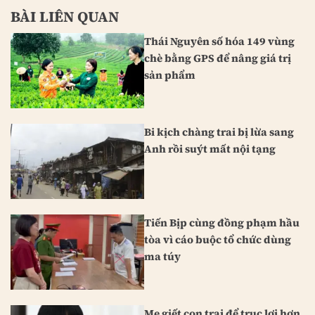
BÀI LIÊN QUAN
Thái Nguyên số hóa 149 vùng
chè bằng GPS để nâng giá trị
sản phẩm
Bi kịch chàng trai bị lừa sang
Anh rồi suýt mất nội tạng
Tiến Bịp cùng đồng phạm hầu
tòa vì cáo buộc tổ chức dùng
ma túy
Mẹ giết con trai để trục lợi hơn