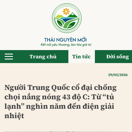
Bỏ
qua
nội
dung
Trang chủ
Tin tức
Đời sống
29/05/2026
Người Trung Quốc cổ đại chống
chọi nắng nóng 43 độ C: Từ “tủ
lạnh” nghìn năm đến điện giải
nhiệt