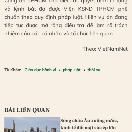
Công an TPHCM cho biết các quyết định tố tụng
và lệnh bắt đã được Viện KSND TPHCM phê
chuẩn theo quy định pháp luật. Hiện vụ án đang
tiếp tục được mở rộng điều tra để làm rõ trách
nhiệm của các cá nhân và tổ chức liên quan.
Theo: VietNamNet
Từ Khóa:
Giáo dục hành vi
pháp luật
thời sự
BÀI LIÊN QUAN
Sông châu Âu xuống nước,
kinh tế đối mặt sức ép lớn