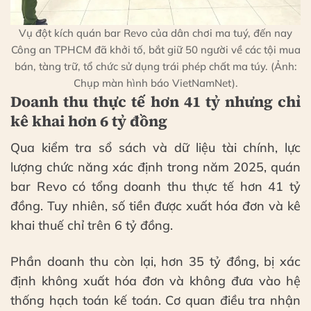
Vụ đột kích quán bar Revo của dân chơi ma tuý, đến nay
Công an TPHCM đã khởi tố, bắt giữ 50 người về các tội mua
bán, tàng trữ, tổ chức sử dụng trái phép chất ma túy. (Ảnh:
Chụp màn hình báo VietNamNet).
Doanh thu thực tế hơn 41 tỷ nhưng chỉ
kê khai hơn 6 tỷ đồng
Qua kiểm tra sổ sách và dữ liệu tài chính, lực
lượng chức năng xác định trong năm 2025, quán
bar Revo có tổng doanh thu thực tế hơn 41 tỷ
đồng. Tuy nhiên, số tiền được xuất hóa đơn và kê
khai thuế chỉ trên 6 tỷ đồng.
Phần doanh thu còn lại, hơn 35 tỷ đồng, bị xác
định không xuất hóa đơn và không đưa vào hệ
thống hạch toán kế toán. Cơ quan điều tra nhận