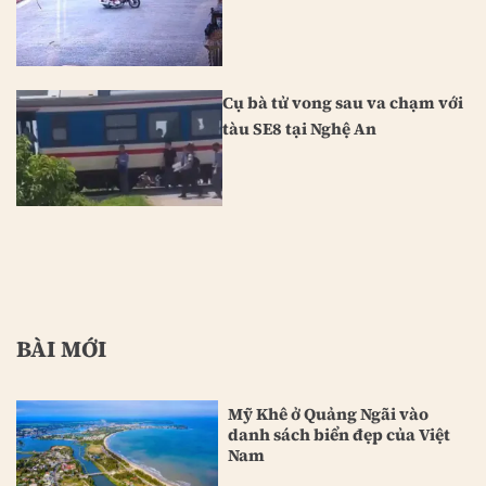
Cụ bà tử vong sau va chạm với
tàu SE8 tại Nghệ An
BÀI MỚI
Mỹ Khê ở Quảng Ngãi vào
danh sách biển đẹp của Việt
Nam