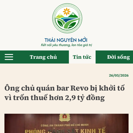
Bỏ
qua
nội
dung
Trang chủ
Tin tức
Đời sống
26/05/2026
Ông chủ quán bar Revo bị khởi tố
vì trốn thuế hơn 2,9 tỷ đồng