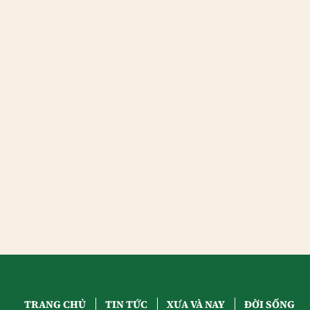
TRANG CHỦ
TIN TỨC
XƯA VÀ NAY
ĐỜI SỐNG