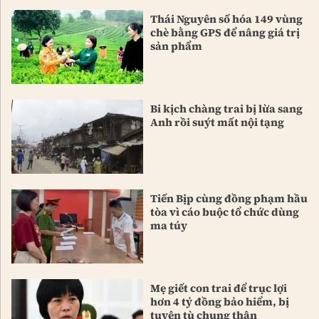
Thái Nguyên số hóa 149 vùng
chè bằng GPS để nâng giá trị
sản phẩm
Bi kịch chàng trai bị lừa sang
Anh rồi suýt mất nội tạng
Tiến Bịp cùng đồng phạm hầu
tòa vì cáo buộc tổ chức dùng
ma túy
Mẹ giết con trai để trục lợi
hơn 4 tỷ đồng bảo hiểm, bị
tuyên tù chung thân