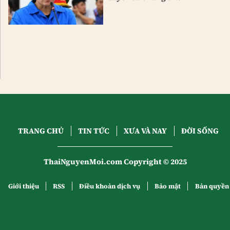
TRANG CHỦ
TIN TỨC
XƯA VÀ NAY
ĐỜI SỐNG
ThaiNguyenMoi.com Copyright © 2025
Giới thiệu
RSS
Điều khoản dịch vụ
Bảo mật
Bản quyền