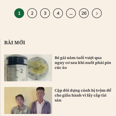
1
2
3
4
…
26
BÀI MỚI
Bé gái năm tuổi vượt qua
nguy cơ sau khi nuốt phải pin
cúc áo
Cặp đôi dựng cảnh bị trộm để
che giấu hành vi lấy cắp tài
sản