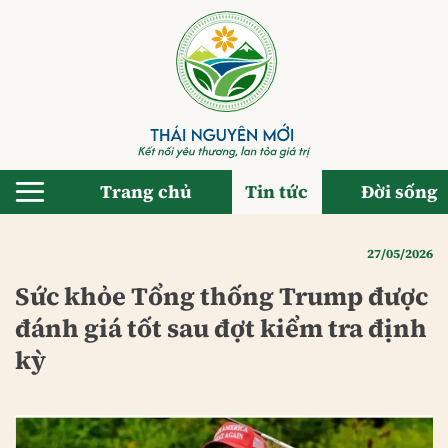
Bỏ
qua
nội
dung
Trang chủ
Tin tức
Đời sống
27/05/2026
Sức khỏe Tổng thống Trump được
đánh giá tốt sau đợt kiểm tra định
kỳ