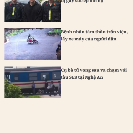
bị gây sức ép đòi nợ
Bệnh nhân tâm thần trốn viện,
lấy xe máy của người dân
Cụ bà tử vong sau va chạm với
tàu SE8 tại Nghệ An