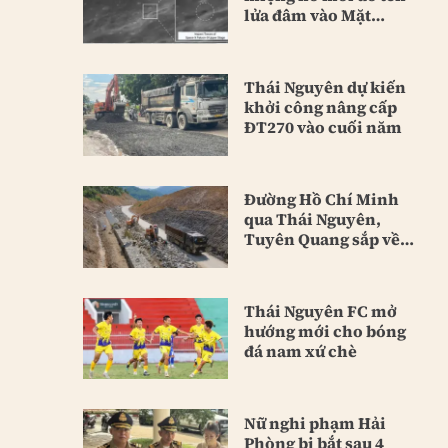
lửa đâm vào Mặt
Trăng
Thái Nguyên dự kiến
khởi công nâng cấp
ĐT270 vào cuối năm
Đường Hồ Chí Minh
qua Thái Nguyên,
Tuyên Quang sắp về
đích
Thái Nguyên FC mở
hướng mới cho bóng
đá nam xứ chè
Nữ nghi phạm Hải
Phòng bị bắt sau 4