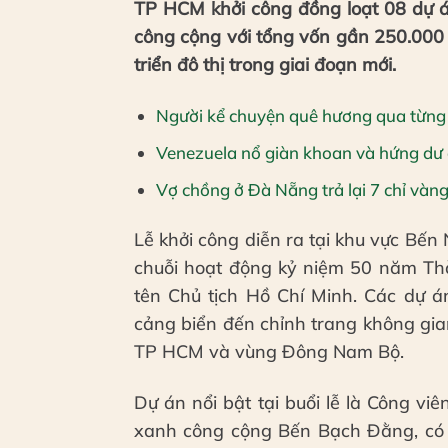
TP HCM khởi công đồng loạt 08 dự án
công cộng với tổng vốn gần 250.000 
triển đô thị trong giai đoạn mới.
Người kể chuyện quê hương qua từng
Venezuela nổ giàn khoan và hứng dư 
Vợ chồng ở Đà Nẵng trả lại 7 chỉ vàn
Lễ khởi công diễn ra tại khu vực Bế
chuỗi hoạt động kỷ niệm 50 năm Th
tên Chủ tịch Hồ Chí Minh. Các dự án 
cảng biển đến chỉnh trang không gian
TP HCM và vùng Đông Nam Bộ.
Dự án nổi bật tại buổi lễ là Công 
xanh công cộng Bến Bạch Đằng, có