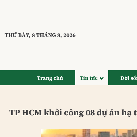
Bỏ
qua
nội
dung
THỨ BẢY, 8 THÁNG 8, 2026
Trang chủ
Tin tức
Đời s
TP HCM khởi công 08 dự án hạ t