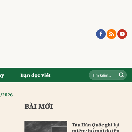
ay
Bạn đọc viết
7/2026
BÀI MỚI
Tàu Hàn Quốc ghi lại
miệng hố mới do tên