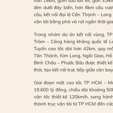
hơn 14km, gồm sáu làn xe, gần 3,9k
dìm dưới đáy biển, hơn 8km cầu vượ
cấu, kết nối đại lộ Cần Thạnh – Long
vận tải bằng phà và rút ngắn thời gi
Trong nhóm dự án kết nối vùng, TP
Tràm – Cảng hàng không quốc tế Lo
Tuyến cao tốc dài hơn 42km, quy mô 
Tân Thành, Kim Long, Ngãi Giao, Hồ
Bình Châu – Phước Bửu được thiết k
thái, tạo kết nối trực tiếp giữa sân 
Giai đoạn một cao tốc TP HCM – Mộc
19.600 tỷ đồng, chiều dài khoảng 50
vận tốc thiết kế 120km/h, song hàn
thành trục vận tải từ TP HCM đến cử