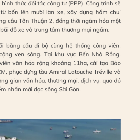
hình thức đối tác công tư (PPP). Công trình sẽ
ừ bốn lên mười làn xe, xây dựng hầm chui
ng cầu Tân Thuận 2, đồng thời ngầm hóa một
 bãi đỗ xe và trung tâm thương mại ngầm.
ối bằng cầu đi bộ cùng hệ thống công viên,
cộng ven sông. Tại khu vực Bến Nhà Rồng,
viên văn hóa rộng khoảng 11ha, cải tạo Bảo
M, phục dựng tàu Amiral Latouche Tréville và
ng gian văn hóa, thương mại, dịch vụ, qua đó
iểm nhấn mới dọc sông Sài Gòn.