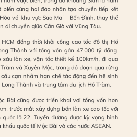
m hầm vượt biển, trong đó khoảng 3km là hầm
t biển cùng hai đảo nhân tạo chuyển tiếp kết
 Hòa với khu vực Sao Mai – Bến Đình, thay thế
an di chuyển giữa Cần Giờ với Vũng Tàu.
 HCM đồng thời khởi công cao tốc đô thị Hồ
ng Thành với tổng vốn gần 47.000 tỷ đồng.
sáu làn xe, vận tốc thiết kế 100km/h, đi qua
 Tràm và Xuyên Mộc, trong đó đoạn qua rừng
ế cầu cạn nhằm hạn chế tác động đến hệ sinh
bay Long Thành và trung tâm du lịch Hồ Tràm.
 Bài cũng được triển khai với tổng vốn hơn
km, trước mắt xây dựng bốn làn xe cao tốc với
h quốc lộ 22. Tuyến đường được kỳ vọng hình
a khẩu quốc tế Mộc Bài và các nước ASEAN.