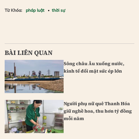
Từ Khóa:
pháp luật
thời sự
BÀI LIÊN QUAN
Sông châu Âu xuống nước,
kinh tế đối mặt sức ép lớn
Người phụ nữ quê Thanh Hóa
giữ nghề hoa, thu hơn tỷ đồng
mỗi năm