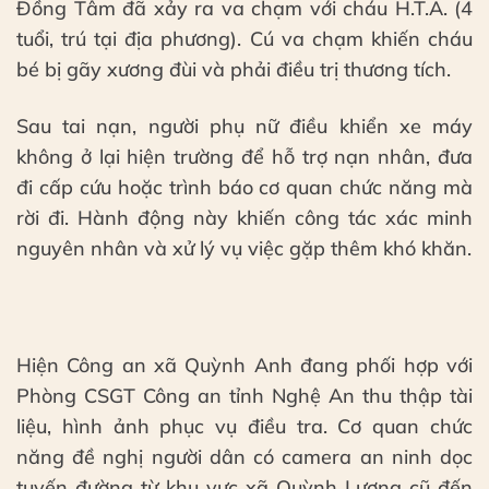
Đồng Tâm đã xảy ra va chạm với cháu H.T.A. (4
tuổi, trú tại địa phương). Cú va chạm khiến cháu
bé bị gãy xương đùi và phải điều trị thương tích.
Sau tai nạn, người phụ nữ điều khiển xe máy
không ở lại hiện trường để hỗ trợ nạn nhân, đưa
đi cấp cứu hoặc trình báo cơ quan chức năng mà
rời đi. Hành động này khiến công tác xác minh
nguyên nhân và xử lý vụ việc gặp thêm khó khăn.
Hiện Công an xã Quỳnh Anh đang phối hợp với
Phòng CSGT Công an tỉnh Nghệ An thu thập tài
liệu, hình ảnh phục vụ điều tra. Cơ quan chức
năng đề nghị người dân có camera an ninh dọc
tuyến đường từ khu vực xã Quỳnh Lương cũ đến