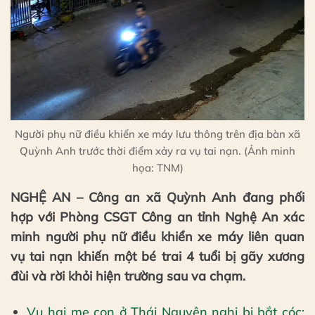
Người phụ nữ điều khiển xe máy lưu thông trên địa bàn xã
Quỳnh Anh trước thời điểm xảy ra vụ tai nạn. (Ảnh minh
họa: TNM)
NGHỆ AN – Công an xã Quỳnh Anh đang phối
hợp với Phòng CSGT Công an tỉnh Nghệ An xác
minh người phụ nữ điều khiển xe máy liên quan
vụ tai nạn khiến một bé trai 4 tuổi bị gãy xương
đùi và rời khỏi hiện trường sau va chạm.
Vụ hai mẹ con ở Thái Nguyên nghi bị bắt cóc: