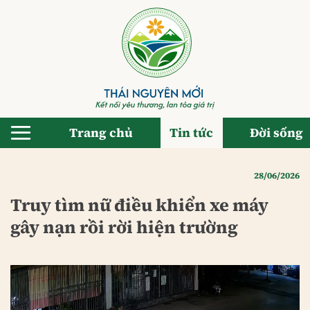
Bỏ
qua
nội
dung
Trang chủ
Tin tức
Đời sống
28/06/2026
Truy tìm nữ điều khiển xe máy
gây nạn rồi rời hiện trường