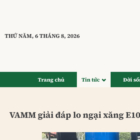
Bỏ
qua
nội
dung
THỨ NĂM, 6 THÁNG 8, 2026
Trang chủ
Tin tức
Đời s
VAMM giải đáp lo ngại xăng E1