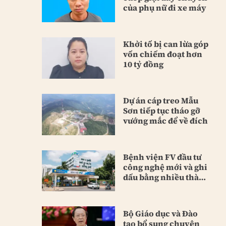
của phụ nữ đi xe máy
Khởi tố bị can lừa góp
vốn chiếm đoạt hơn
10 tỷ đồng
Dự án cáp treo Mẫu
Sơn tiếp tục tháo gỡ
vướng mắc để về đích
Bệnh viện FV đầu tư
công nghệ mới và ghi
dấu bằng nhiều thành
tựu
Bộ Giáo dục và Đào
tạo bổ sung chuyên