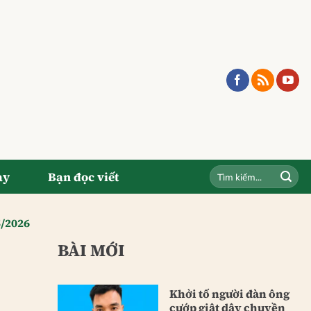
ay
Bạn đọc viết
5/2026
BÀI MỚI
Khởi tố người đàn ông
cướp giật dây chuyền