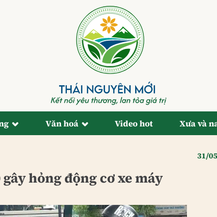
ống
Văn hoá
Video hot
Xưa và n
31/0
0 gây hỏng động cơ xe máy