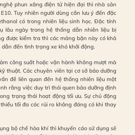
ghệ phun xăng điện tử hiện đại thì nhà sản
i E10. Tuy nhiên người dùng cần lưu ý đến đặc
hanol có trong nhiên liệu sinh học. Đặc tính
tụ lâu ngày trong hệ thống dẫn nhiên liệu bị
ng được kiểm tra thì các mảng bặn này có khả
 dẫn đến tình trạng xe khó khởi động.
giảm công suất hoặc vận hành không mượt mà
 kỹ thuật. Các chuyên viên tại cơ sở bảo dưỡng
vấn đề liên quan đến hệ thống nhiên liệu một
 rằng việc duy trì thói quen bảo dưỡng định
trong trạng thái hoạt động tối ưu. Sự chủ động
thiểu tối đa các rủi ro không đáng có khi thay
dụng bộ chế hòa khí thì khuyến cáo sử dụng sẽ