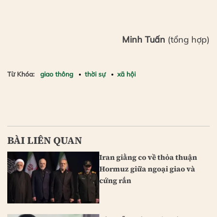
Minh Tuấn
(tổng hợp)
Từ Khóa:
giao thông
thời sự
xã hội
BÀI LIÊN QUAN
Iran giằng co về thỏa thuận
Hormuz giữa ngoại giao và
cứng rắn