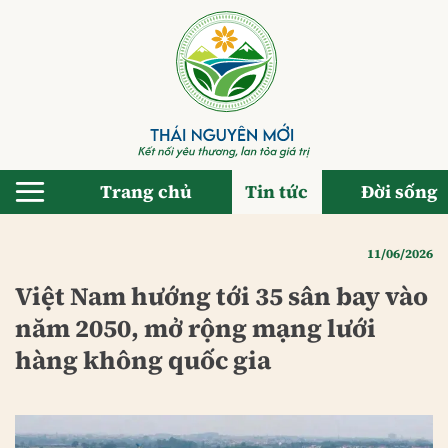
Bỏ
qua
nội
dung
Trang chủ
Tin tức
Đời sống
11/06/2026
Việt Nam hướng tới 35 sân bay vào
năm 2050, mở rộng mạng lưới
hàng không quốc gia