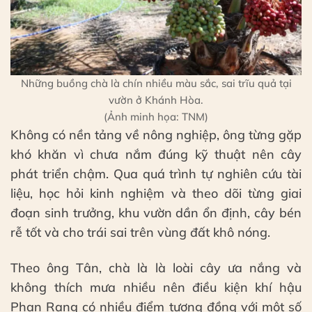
Những buồng chà là chín nhiều màu sắc, sai trĩu quả tại
vườn ở Khánh Hòa.
(Ảnh minh họa: TNM)
Không có nền tảng về nông nghiệp, ông từng gặp
khó khăn vì chưa nắm đúng kỹ thuật nên cây
phát triển chậm. Qua quá trình tự nghiên cứu tài
liệu, học hỏi kinh nghiệm và theo dõi từng giai
đoạn sinh trưởng, khu vườn dần ổn định, cây bén
rễ tốt và cho trái sai trên vùng đất khô nóng.
Theo ông Tân, chà là là loài cây ưa nắng và
không thích mưa nhiều nên điều kiện khí hậu
Phan Rang có nhiều điểm tương đồng với một số