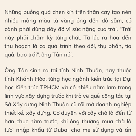
Những buồng quả chen kín trên thân cây tạo nên
nhiều mảng màu từ vàng óng đến đỏ sẫm, có
cành phải dùng dây đỡ vì sức nặng của trái. “Trái
này phải chăm kỹ từng chút. Từ lúc ra hoa đến
thu hoạch là cả quá trình theo dõi, thụ phấn, tỉa
quả, bao trái”, ông Tân nói.
Ông Tân sinh ra tại tỉnh Ninh Thuận, nay thuộc
tỉnh Khánh Hòa, từng học ngành kiến trúc tại Đại
học Kiến trúc TPHCM và có nhiều năm làm trong
lĩnh vực xây dựng trước khi trở về quê công tác tại
Sở Xây dựng Ninh Thuận cũ rồi mở doanh nghiệp
thiết kế, xây dựng. Cơ duyên với cây chà là đến từ
hơn chục năm trước, khi ông thường mua chà là
tươi nhập khẩu từ Dubai cho mẹ sử dụng và ấn