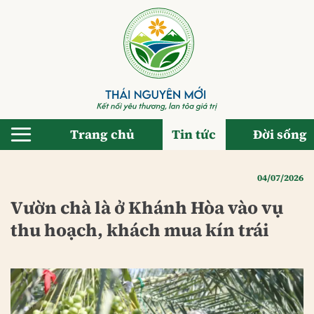
Bỏ
qua
nội
dung
Trang chủ
Tin tức
Đời sống
04/07/2026
Vườn chà là ở Khánh Hòa vào vụ
thu hoạch, khách mua kín trái