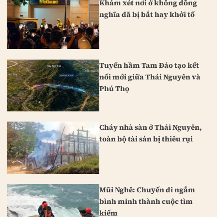
Khám xét nơi ở không đồng
nghĩa đã bị bắt hay khởi tố
Tuyến hầm Tam Đảo tạo kết
nối mới giữa Thái Nguyên và
Phú Thọ
Cháy nhà sàn ở Thái Nguyên,
toàn bộ tài sản bị thiêu rụi
Mũi Nghê: Chuyến đi ngắm
bình minh thành cuộc tìm
kiếm