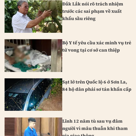
Đắk Lắk nói rõ trách nhiệm
trước các sai phạm về xuất
khẩu sầu riêng
Bộ Y tế yêu cầu xác minh vụ trẻ
tử vong tại cơ sở can thiệp
Sạt lở trên Quốc lộ 6 ở Sơn La,
84 hộ dân phải sơ tán khẩn cấp
Lĩnh 12 năm tù sau vụ đâm
người vì mâu thuẫn khi tham
gia giao thông