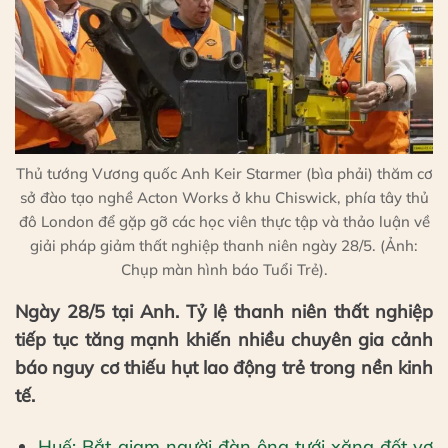
Thủ tướng Vương quốc Anh Keir Starmer (bìa phải) thăm cơ
sở đào tạo nghề Acton Works ở khu Chiswick, phía tây thủ
đô London để gặp gỡ các học viên thực tập và thảo luận về
giải pháp giảm thất nghiệp thanh niên ngày 28/5. (Ảnh:
Chụp màn hình báo Tuổi Trẻ).
Ngày 28/5 tại Anh. Tỷ lệ thanh niên thất nghiệp
tiếp tục tăng mạnh khiến nhiều chuyên gia cảnh
báo nguy cơ thiếu hụt lao động trẻ trong nền kinh
tế.
Huế: Bắt giam người đàn ông tưới xăng đốt vợ