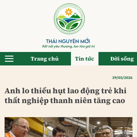
Bỏ
qua
nội
dung
Trang chủ
Tin tức
Đời sống
29/05/2026
Anh lo thiếu hụt lao động trẻ khi
thất nghiệp thanh niên tăng cao