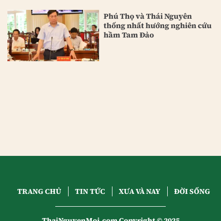
Phú Thọ và Thái Nguyên
thống nhất hướng nghiên cứu
hầm Tam Đảo
TRANG CHỦ
TIN TỨC
XƯA VÀ NAY
ĐỜI SỐNG
ThaiNguyenMoi.com Copyright © 2025