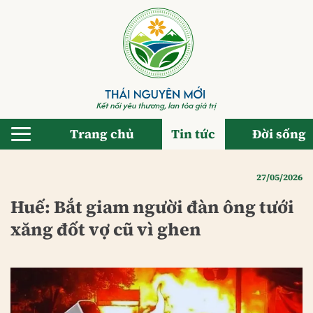
Bỏ
qua
nội
dung
Trang chủ
Tin tức
Đời sống
27/05/2026
Huế: Bắt giam người đàn ông tưới
xăng đốt vợ cũ vì ghen