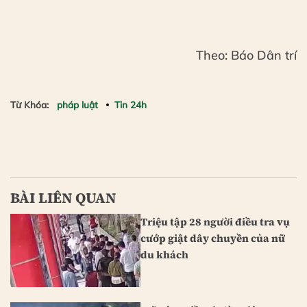
Theo: Báo Dân trí
Từ Khóa:
pháp luật
Tin 24h
BÀI LIÊN QUAN
Triệu tập 28 người điều tra vụ
cướp giật dây chuyền của nữ
du khách