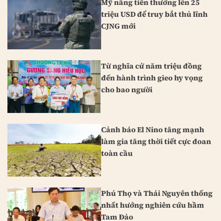
Mỹ nâng tiền thưởng lên 25
triệu USD để truy bắt thủ lĩnh
CJNG mới
Từ nghĩa cử năm triệu đồng
đến hành trình gieo hy vọng
cho bao người
Cảnh báo El Nino tăng mạnh
làm gia tăng thời tiết cực đoan
toàn cầu
Phú Thọ và Thái Nguyên thống
nhất hướng nghiên cứu hầm
Tam Đảo