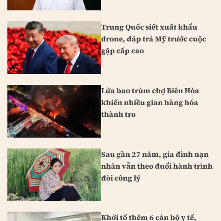
Trung Quốc siết xuất khẩu
drone, đáp trả Mỹ trước cuộc
gặp cấp cao
Lửa bao trùm chợ Biên Hòa
khiến nhiều gian hàng hóa
thành tro
Sau gần 27 năm, gia đình nạn
nhân vẫn theo đuổi hành trình
đòi công lý
Khởi tố thêm 6 cán bộ y tế,