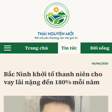
Bỏ
qua
nội
dung
Trang chủ
Tin tức
Đời sống
04/06/2026
Bắc Ninh khởi tố thanh niên cho
vay lãi nặng đến 180% mỗi năm