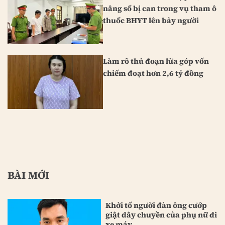
nâng số bị can trong vụ tham ô
thuốc BHYT lên bảy người
Làm rõ thủ đoạn lừa góp vốn
chiếm đoạt hơn 2,6 tỷ đồng
BÀI MỚI
Khởi tố người đàn ông cướp
giật dây chuyền của phụ nữ đi
xe máy