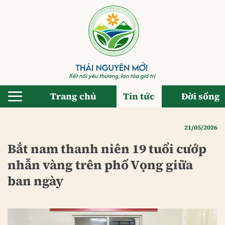
Bỏ
qua
nội
dung
Trang chủ
Tin tức
Đời sống
21/05/2026
Bắt nam thanh niên 19 tuổi cướp
nhẫn vàng trên phố Vọng giữa
ban ngày