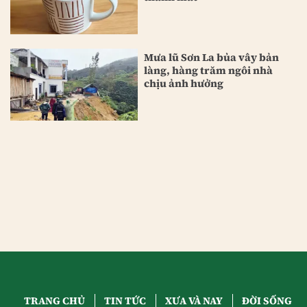
Mưa lũ Sơn La bủa vây bản
làng, hàng trăm ngôi nhà
chịu ảnh hưởng
TRANG CHỦ
TIN TỨC
XƯA VÀ NAY
ĐỜI SỐNG