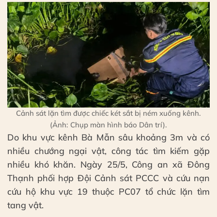
Cảnh sát lặn tìm được chiếc két sắt bị ném xuống kênh.
(Ảnh: Chụp màn hình báo Dân trí).
Do khu vực kênh Bà Mẫn sâu khoảng 3m và có
nhiều chướng ngại vật, công tác tìm kiếm gặp
nhiều khó khăn. Ngày 25/5, Công an xã Đông
Thạnh phối hợp Đội Cảnh sát PCCC và cứu nạn
cứu hộ khu vực 19 thuộc PC07 tổ chức lặn tìm
tang vật.