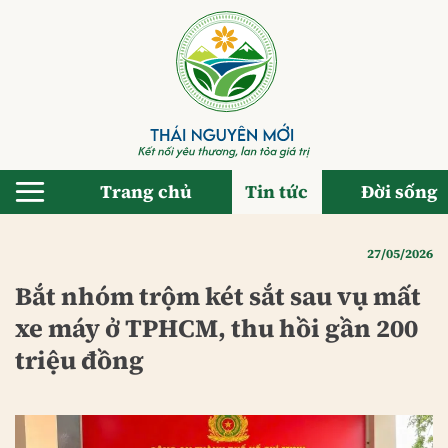
Bỏ
qua
nội
dung
Trang chủ
Tin tức
Đời sống
27/05/2026
Bắt nhóm trộm két sắt sau vụ mất
xe máy ở TPHCM, thu hồi gần 200
triệu đồng