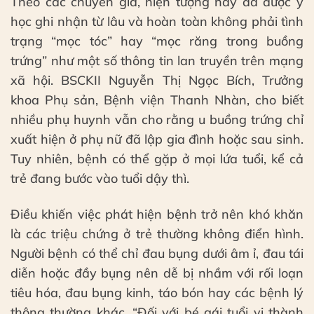
Theo các chuyên gia, hiện tượng này đã được y
học ghi nhận từ lâu và hoàn toàn không phải tình
trạng “mọc tóc” hay “mọc răng trong buồng
trứng” như một số thông tin lan truyền trên mạng
xã hội. BSCKII Nguyễn Thị Ngọc Bích, Trưởng
khoa Phụ sản, Bệnh viện Thanh Nhàn, cho biết
nhiều phụ huynh vẫn cho rằng u buồng trứng chỉ
xuất hiện ở phụ nữ đã lập gia đình hoặc sau sinh.
Tuy nhiên, bệnh có thể gặp ở mọi lứa tuổi, kể cả
trẻ đang bước vào tuổi dậy thì.
Điều khiến việc phát hiện bệnh trở nên khó khăn
là các triệu chứng ở trẻ thường không điển hình.
Người bệnh có thể chỉ đau bụng dưới âm ỉ, đau tái
diễn hoặc đầy bụng nên dễ bị nhầm với rối loạn
tiêu hóa, đau bụng kinh, táo bón hay các bệnh lý
thông thường khác. “Đối với bé gái tuổi vị thành