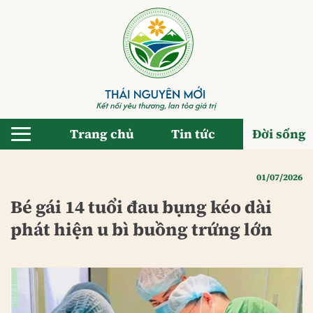
Bỏ
qua
nội
dung
Trang chủ
Tin tức
Đời sống
01/07/2026
Bé gái 14 tuổi đau bụng kéo dài
phát hiện u bì buồng trứng lớn