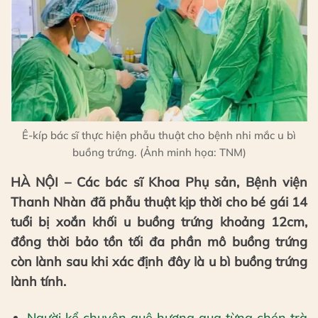
Ê-kíp bác sĩ thực hiện phẫu thuật cho bệnh nhi mắc u bì
buồng trứng. (Ảnh minh họa: TNM)
HÀ NỘI – Các bác sĩ Khoa Phụ sản, Bệnh viện
Thanh Nhàn đã phẫu thuật kịp thời cho bé gái 14
tuổi bị xoắn khối u buồng trứng khoảng 12cm,
đồng thời bảo tồn tối đa phần mô buồng trứng
còn lành sau khi xác định đây là u bì buồng trứng
lành tính.
Người kể chuyện quê hương qua từng chén trà