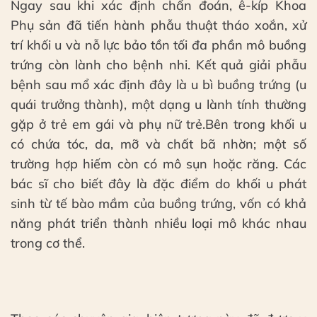
Ngay sau khi xác định chẩn đoán, ê-kíp Khoa
Phụ sản đã tiến hành phẫu thuật tháo xoắn, xử
trí khối u và nỗ lực bảo tồn tối đa phần mô buồng
trứng còn lành cho bệnh nhi. Kết quả giải phẫu
bệnh sau mổ xác định đây là u bì buồng trứng (u
quái trưởng thành), một dạng u lành tính thường
gặp ở trẻ em gái và phụ nữ trẻ.Bên trong khối u
có chứa tóc, da, mỡ và chất bã nhờn; một số
trường hợp hiếm còn có mô sụn hoặc răng. Các
bác sĩ cho biết đây là đặc điểm do khối u phát
sinh từ tế bào mầm của buồng trứng, vốn có khả
năng phát triển thành nhiều loại mô khác nhau
trong cơ thể.