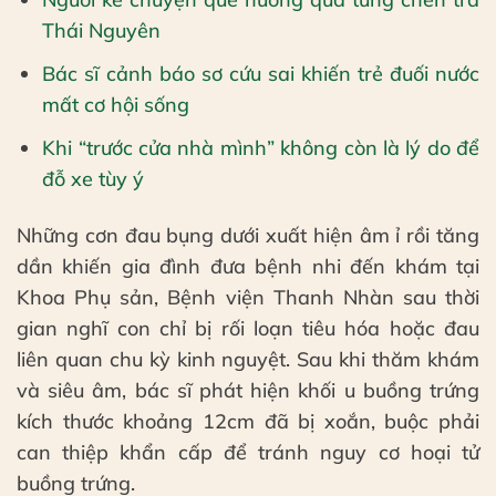
Thái Nguyên
Bác sĩ cảnh báo sơ cứu sai khiến trẻ đuối nước
mất cơ hội sống
Khi “trước cửa nhà mình” không còn là lý do để
đỗ xe tùy ý
Những cơn đau bụng dưới xuất hiện âm ỉ rồi tăng
dần khiến gia đình đưa bệnh nhi đến khám tại
Khoa Phụ sản, Bệnh viện Thanh Nhàn sau thời
gian nghĩ con chỉ bị rối loạn tiêu hóa hoặc đau
liên quan chu kỳ kinh nguyệt. Sau khi thăm khám
và siêu âm, bác sĩ phát hiện khối u buồng trứng
kích thước khoảng 12cm đã bị xoắn, buộc phải
can thiệp khẩn cấp để tránh nguy cơ hoại tử
buồng trứng.