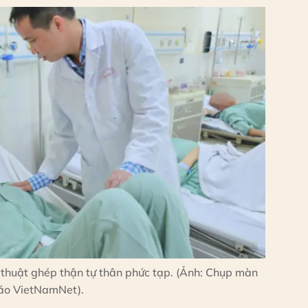
 thuật ghép thận tự thân phức tạp. (Ảnh: Chụp màn
áo VietNamNet).