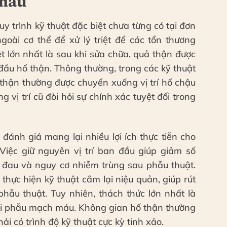
 máu
uy trình kỹ thuật đặc biệt chưa từng có tại đơn
goài cơ thể để xử lý triệt để các tổn thương
 lớn nhất là sau khi sửa chữa, quả thận được
n đầu hố thận. Thông thường, trong các kỹ thuật
 thận thường được chuyển xuống vị trí hố chậu
 vị trí cũ đòi hỏi sự chính xác tuyệt đối trong
ánh giá mang lại nhiều lợi ích thực tiễn cho
Việc giữ nguyên vị trí ban đầu giúp giảm số
m đau và nguy cơ nhiễm trùng sau phẫu thuật.
thực hiện kỹ thuật cắm lại niệu quản, giúp rút
hẫu thuật. Tuy nhiên, thách thức lớn nhất là
i vi phẫu mạch máu. Không gian hố thận thường
ải có trình độ kỹ thuật cực kỳ tinh xảo.