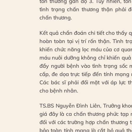
tổn thương gan độ 3. Tuy nhiên, tổ
tình trạng chấn thương thận phải đ
chấn thương.
Kết quả chẩn đoán chi tiết cho thấy 
hoàn toàn tại vị trí rốn thận. Tình 
khiến chức năng lọc máu của cơ quan
máu nuôi dưỡng không chỉ khiến quả
đẩy người bệnh vào tình trạng sốc 
cấp, đe dọa trực tiếp đến tính mạng 
Các bác sĩ phải đối mặt với áp lực t
cho bệnh nhân.
TS.BS Nguyễn Đình Liên, Trưởng kho
giá đây là ca chấn thương phức tạp 
đối với các trường hợp chấn thương 
bảo toàn tính mạng là cắt bỏ quả th