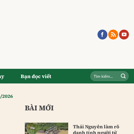
ay
Bạn đọc viết
6/2026
BÀI MỚI
Thái Nguyên làm rõ
danh tính người tử