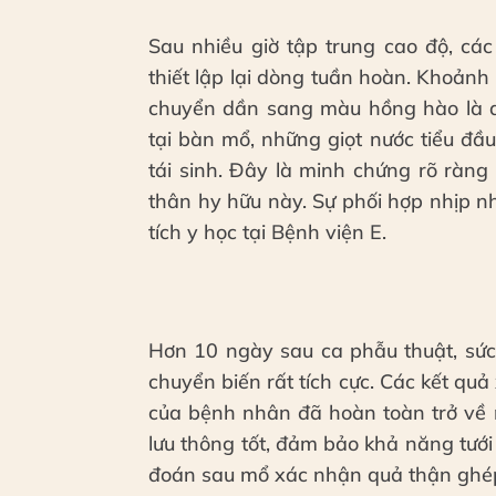
Sau nhiều giờ tập trung cao độ, c
thiết lập lại dòng tuần hoàn. Khoản
chuyển dần sang màu hồng hào là dấ
tại bàn mổ, những giọt nước tiểu đầu
tái sinh. Đây là minh chứng rõ ràn
thân hy hữu này. Sự phối hợp nhịp 
tích y học tại Bệnh viện E.
Hơn 10 ngày sau ca phẫu thuật, sứ
chuyển biến rất tích cực. Các kết qu
của bệnh nhân đã hoàn toàn trở về 
lưu thông tốt, đảm bảo khả năng tư
đoán sau mổ xác nhận quả thận ghép