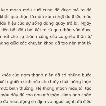
ác kẹp mạch máu cuối cùng đã được mở ra để
h khắc quả thận từ màu xám nhợt do thiếu máu
u hiệu của sự sống đang quay trở lại. Ngay
 tiên bắt đầu bài tiết ra từ quả thận vừa được
g nhất cho sự thành công của ca ghép thận tự
nhàng giữa các chuyên khoa đã tạo nên một kỳ
c khỏe của nam thanh niên đã có những bước
ả xét nghiệm sinh hóa cho thấy chức năng thận
mức bình thường. Hệ thống mạch máu tái tạo
ới máu đầy đủ cho nhu mô thận. Hình ảnh chẩn
 đã hoạt động ổn định và người bệnh đủ điều