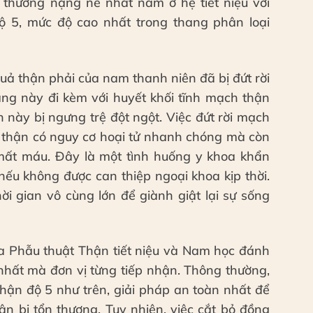
n thương nặng nề nhất nằm ở hệ tiết niệu với
ộ 5, mức độ cao nhất trong thang phân loại
quả thận phải của nam thanh niên đã bị đứt rời
trạng này đi kèm với huyết khối tĩnh mạch thận
 này bị ngưng trệ đột ngột. Việc đứt rời mạch
 thận có nguy cơ hoại tử nhanh chóng mà còn
mất máu. Đây là một tình huống y khoa khẩn
nếu không được can thiệp ngoại khoa kịp thời.
hời gian vô cùng lớn để giành giật lại sự sống
a Phẫu thuật Thận tiết niệu và Nam học đánh
nhất mà đơn vị từng tiếp nhận. Thông thường,
thận độ 5 như trên, giải pháp an toàn nhất để
ận bị tổn thương. Tuy nhiên, việc cắt bỏ đồng