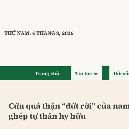
Bỏ
qua
nội
dung
THỨ NĂM, 6 THÁNG 8, 2026
Trang chủ
Tin tức
Đời s
Cứu quả thận “đứt rời” của nam
ghép tự thân hy hữu