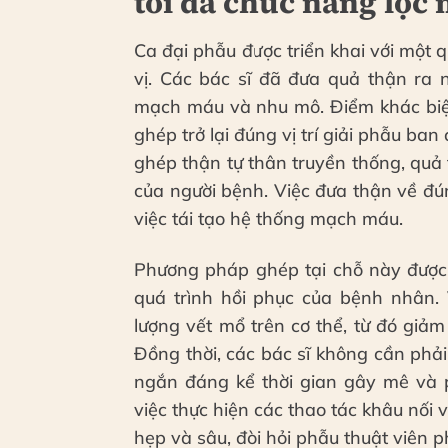
tối đa chức năng lọc
Ca đại phẫu được triển khai với một q
vị. Các bác sĩ đã đưa quả thận ra n
mạch máu và nhu mô. Điểm khác biệt
ghép trở lại đúng vị trí giải phẫu ba
ghép thận tự thân truyền thống, quả
của người bệnh. Việc đưa thận về đúng
việc tái tạo hệ thống mạch máu.
Phương pháp ghép tại chỗ này được đ
quá trình hồi phục của bệnh nhân. 
lượng vết mổ trên cơ thể, từ đó giả
Đồng thời, các bác sĩ không cần phải 
ngắn đáng kể thời gian gây mê và p
việc thực hiện các thao tác khâu nố
hẹp và sâu, đòi hỏi phẫu thuật viên ph