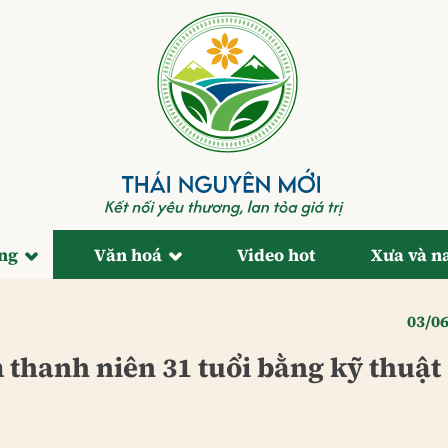
ống
Văn hoá
Video hot
Xưa và n
03/0
 thanh niên 31 tuổi bằng kỹ thuật