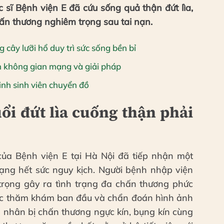
 sĩ Bệnh viện E đã cứu sống quả thận đứt lìa,
ấn thương nghiêm trọng sau tai nạn.
cây lưỡi hổ duy trì sức sống bền bỉ
n không gian mạng và giải pháp
nh sinh viên chuyển đồ
ổi đứt lìa cuống thận phải
ủa Bệnh viện E tại Hà Nội đã tiếp nhận một
rạng hết sức nguy kịch. Người bệnh nhập viện
trọng gây ra tình trạng đa chấn thương phức
ước thăm khám ban đầu và chẩn đoán hình ảnh
h nhân bị chấn thương ngực kín, bụng kín cùng