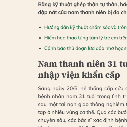
Bằng kỹ thuật ghép thận tự thân, bác
dập nát của nam thanh niên bị đa ch
Hướng dẫn kỹ thuật chăm sóc và trồng 
Hiểm họa thao túng tâm lý trẻ em trê
Cảnh báo thủ đoạn lừa đảo nhờ học si
Nam thanh niên 31 tu
nhập viện khẩn cấp
Sáng ngày 20/5, hệ thống cấp cứu c
bệnh nhân nam 31 tuổi trong tình t
sau một tai nạn giao thông nghiêm 
tạp ở nhiều vùng cơ thể. Qua các b
chuyên sâu, các bác sĩ xác định bện