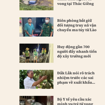
vong tại Thác Giềng
Biên phòng bắt giữ
đối tượng truy nã vận
chuyển ma túy từ Lào
Huy động gần 700
người đẩy nhanh tiến
độ xây trường mới
Đắk Lắk nói rõ trách
nhiệm trước các sai
phạm về xuất khẩu
sầu riêng
Bộ Y tế yêu cầu xác
minh vụ trẻ tử vong