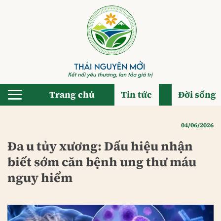
Bỏ
qua
nội
dung
Trang chủ
Tin tức
Đời sống
04/06/2026
Đa u tủy xương: Dấu hiệu nhận
biết sớm căn bệnh ung thư máu
nguy hiểm