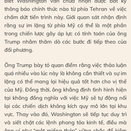
biết Washington vẫn chưa nhận được bất kỳ
thông báo chính thức nào từ phía Tehran về việc
chấm dứt tiến trình này. Giới quan sát nhận định
rằng sự im lặng từ phía Mỹ có thể là một phần
trong chiến lược gây áp lực có tính toán của ông
Trump nhằm thăm dò các bước đi tiếp theo của
đối phương.
Ông Trump bày tỏ quan điểm rằng việc thảo luận
quá nhiều vào lúc này là không cần thiết và sự im
lặng có thể mang lại hiệu quả tốt hơn cho vị thế
của Mỹ. Đồng thời, ông khẳng định tình hình hiện
tại không đồng nghĩa với việc Mỹ sẽ tự động nối
lại các chiến dịch không kích quy mô lớn tại khu
vực. Thay vào đó, Washington sẽ tiếp tục duy trì
và siết chặt các lệnh phong tỏa kinh tế, điều mà
ông ví như “một miếng thép” vững chắc để kiềm