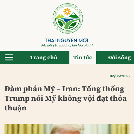
Bỏ
qua
nội
dung
Trang chủ
Tin tức
Đời sống
02/06/2026
Đàm phán Mỹ – Iran: Tổng thống
Trump nói Mỹ không vội đạt thỏa
thuận