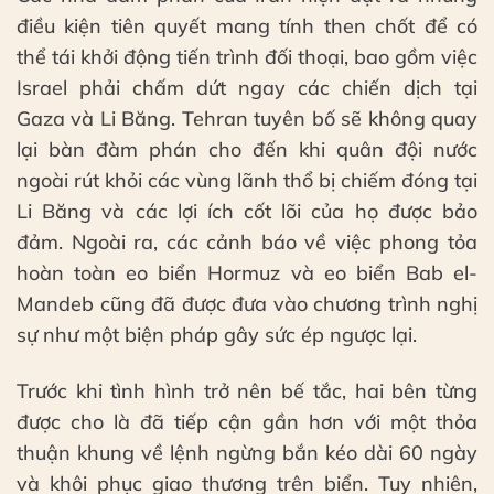
điều kiện tiên quyết mang tính then chốt để có
thể tái khởi động tiến trình đối thoại, bao gồm việc
Israel phải chấm dứt ngay các chiến dịch tại
Gaza và Li Băng. Tehran tuyên bố sẽ không quay
lại bàn đàm phán cho đến khi quân đội nước
ngoài rút khỏi các vùng lãnh thổ bị chiếm đóng tại
Li Băng và các lợi ích cốt lõi của họ được bảo
đảm. Ngoài ra, các cảnh báo về việc phong tỏa
hoàn toàn eo biển Hormuz và eo biển Bab el-
Mandeb cũng đã được đưa vào chương trình nghị
sự như một biện pháp gây sức ép ngược lại.
Trước khi tình hình trở nên bế tắc, hai bên từng
được cho là đã tiếp cận gần hơn với một thỏa
thuận khung về lệnh ngừng bắn kéo dài 60 ngày
và khôi phục giao thương trên biển. Tuy nhiên,