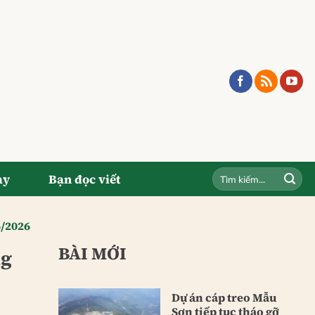
ay
Bạn đọc viết
6/2026
BÀI MỚI
ng
Dự án cáp treo Mẫu
Sơn tiếp tục tháo gỡ