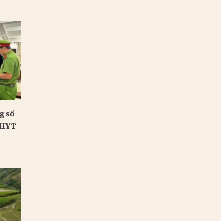
g số
BHYT