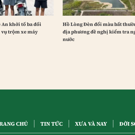
An khởi tố ba đối
Hồ Lòng Đèn đổi màu bất thườ
i vụ trộm xe máy
địa phương đề nghị kiểm tra 
nước
RANG CHỦ
TIN TỨC
XƯA VÀ NAY
ĐỜI 