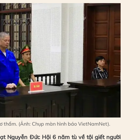
 sơ thẩm. (Ảnh: Chụp màn hình báo VietNamNet).
t Nguyễn Đức Hội 6 năm tù về tội giết người