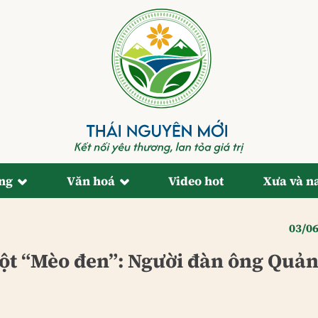
ống
Văn hoá
Video hot
Xưa và n
03/0
uột “Mèo đen”: Người đàn ông Quả