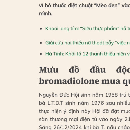
vì bỏ thuốc diệt chuột “Mèo đen” v
mình.
Khoai lang tím: “Siêu thực phẩm” hỗ 
Giải cứu hai thiếu nữ thoát bẫy “việc 
Hà Tĩnh: Khởi tố 12 thanh thiếu niên 
Mưu đồ đầu độc
bromadiolone mua q
Nguyễn Đức Hội sinh năm 1958 trú t
bà L.T.D.T sinh năm 1976 sau nhiề
thực hiện ý định này Hội đã đặt mua
sàn thương mại điện tử vào ngày 21
Sáng 26/12/2024 khi bà T. nấu cháo