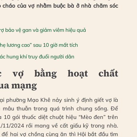
ào cháo của vợ nhằm buộc bà ở nhà chăm sóc
trợ bảo vệ gan và giảm viêm hiệu quả
nhẹ lương cao” sau 10 giờ mất tích
vác hung khí truy đuổi người dân
 vợ bằng hoạt chất
ua mạng
ại phường Mạo Khê nảy sinh ý định giết vợ là
u mâu thuẫn trong quá trình chung sống. Để
 10 gói thuốc diệt chuột hiệu “Mèo đen” trên
/11/2024 rồi mang về cất giấu kỹ trong nhà.
 để hai vợ chồng cùng ăn thì Hội bắt đầu tìm