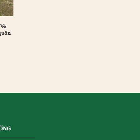
ng,
nguồn
SỐNG