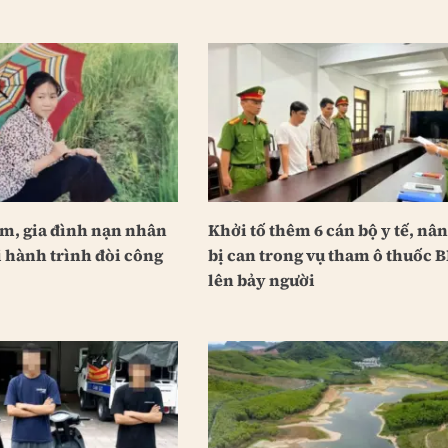
ăm, gia đình nạn nhân
Khởi tố thêm 6 cán bộ y tế, nân
i hành trình đòi công
bị can trong vụ tham ô thuốc 
lên bảy người