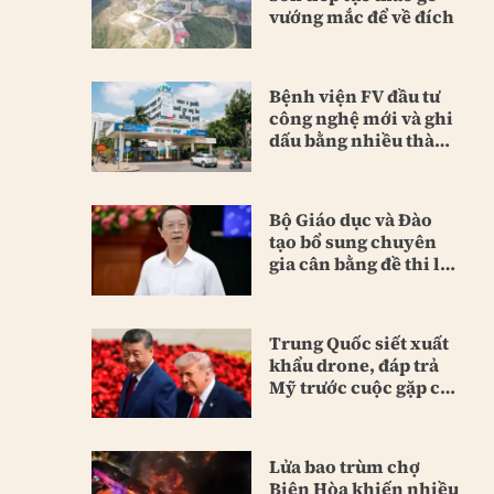
vướng mắc để về đích
Bệnh viện FV đầu tư
công nghệ mới và ghi
dấu bằng nhiều thành
tựu
Bộ Giáo dục và Đào
tạo bổ sung chuyên
gia cân bằng đề thi lại
Tuyên Quang
Trung Quốc siết xuất
khẩu drone, đáp trả
Mỹ trước cuộc gặp cấp
cao
Lửa bao trùm chợ
Biên Hòa khiến nhiều