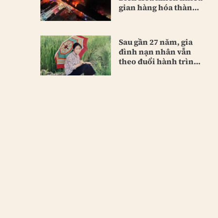
gian hàng hóa thành
tro
Sau gần 27 năm, gia
đình nạn nhân vẫn
theo đuổi hành trình
đòi công lý