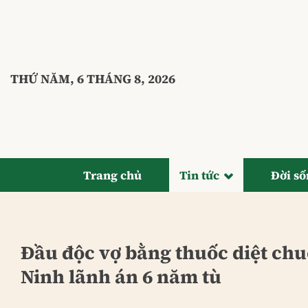
Bỏ
qua
nội
dung
THỨ NĂM, 6 THÁNG 8, 2026
Trang chủ
Tin tức
Đời s
Đầu độc vợ bằng thuốc diệt ch
Ninh lãnh án 6 năm tù