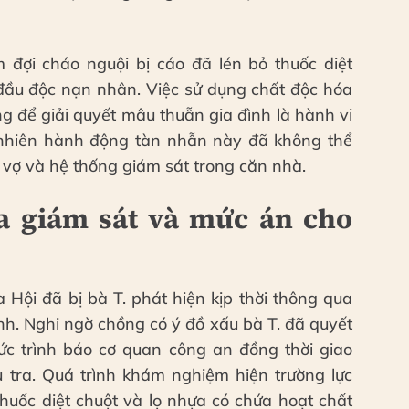
đợi cháo nguội bị cáo đã lén bỏ thuốc diệt
đầu độc nạn nhân. Việc sử dụng chất độc hóa
g để giải quyết mâu thuẫn gia đình là hành vi
 nhiên hành động tàn nhẫn này đã không thể
 vợ và hệ thống giám sát trong căn nhà.
ra giám sát và mức án cho
Hội đã bị bà T. phát hiện kịp thời thông qua
nh. Nghi ngờ chồng có ý đồ xấu bà T. đã quyết
ức trình báo cơ quan công an đồng thời giao
u tra. Quá trình khám nghiệm hiện trường lực
thuốc diệt chuột và lọ nhựa có chứa hoạt chất