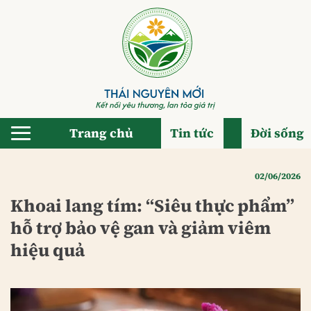
Bỏ
qua
nội
dung
Trang chủ
Tin tức
Đời sống
02/06/2026
Khoai lang tím: “Siêu thực phẩm”
hỗ trợ bảo vệ gan và giảm viêm
hiệu quả