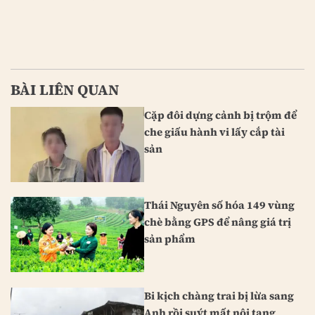
BÀI LIÊN QUAN
Cặp đôi dựng cảnh bị trộm để
che giấu hành vi lấy cắp tài
sản
Thái Nguyên số hóa 149 vùng
chè bằng GPS để nâng giá trị
sản phẩm
Bi kịch chàng trai bị lừa sang
Anh rồi suýt mất nội tạng