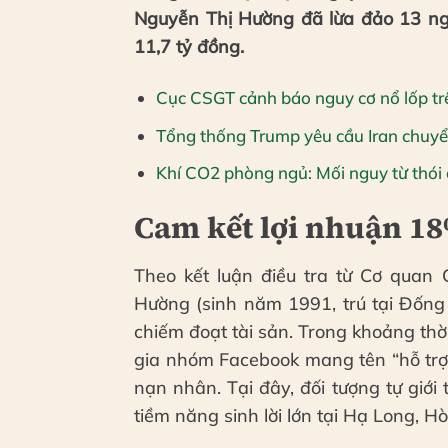
Nguyễn Thị Hường đã lừa đảo 13 ng
11,7 tỷ đồng.
Cục CSGT cảnh báo nguy cơ nổ lốp tr
Tổng thống Trump yêu cầu Iran chuyể
Khí CO2 phòng ngủ: Mối nguy từ thói 
Cam kết lợi nhuận 18
Theo kết luận điều tra từ Cơ quan
Hường (sinh năm 1991, trú tại Đống 
chiếm đoạt tài sản. Trong khoảng t
gia nhóm Facebook mang tên “hỗ trợ 
nạn nhân. Tại đây, đối tượng tự giới 
tiềm năng sinh lời lớn tại Hạ Long, H