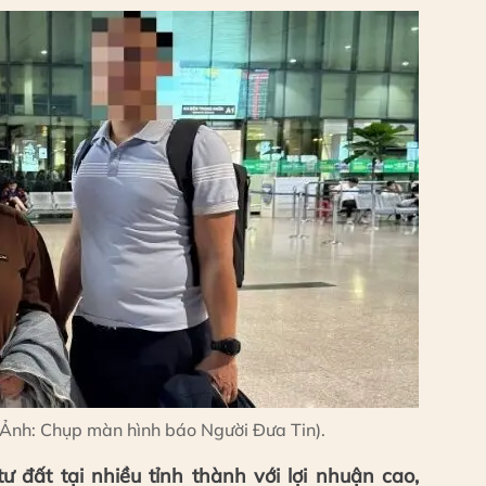
(Ảnh: Chụp màn hình báo Người Đưa Tin).
 đất tại nhiều tỉnh thành với lợi nhuận cao,