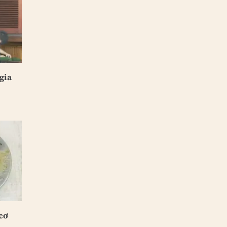
gia
cơ