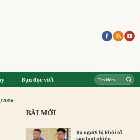
ay
Bạn đọc viết
5/2026
BÀI MỚI
Ba người bị khởi tố
sau loạt phiên