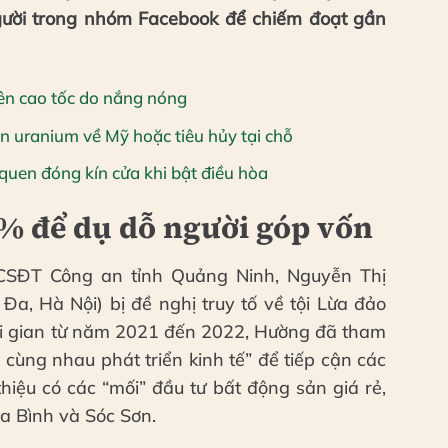
ười trong nhóm Facebook để chiếm đoạt gần
ên cao tốc do nắng nóng
n uranium về Mỹ hoặc tiêu hủy tại chỗ
quen đóng kín cửa khi bật điều hòa
% để dụ dỗ người góp vốn
 CSĐT Công an tỉnh Quảng Ninh, Nguyễn Thị
Đa, Hà Nội) bị đề nghị truy tố về tội Lừa đảo
hời gian từ năm 2021 đến 2022, Hường đã tham
cùng nhau phát triển kinh tế” để tiếp cận các
thiệu có các “mối” đầu tư bất động sản giá rẻ,
òa Bình và Sóc Sơn.