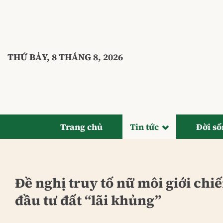
Bỏ
qua
nội
dung
THỨ BẢY, 8 THÁNG 8, 2026
Trang chủ
Tin tức
Đời s
Đề nghị truy tố nữ môi giới chi
đầu tư đất “lãi khủng”