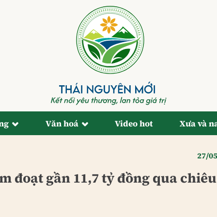
ống
Văn hoá
Video hot
Xưa và n
27/0
ếm đoạt gần 11,7 tỷ đồng qua chiêu