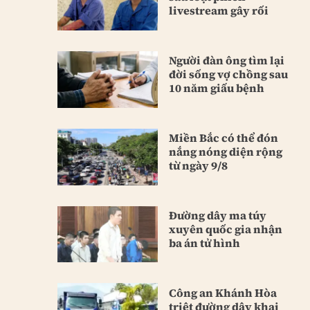
livestream gây rối
Người đàn ông tìm lại
đời sống vợ chồng sau
10 năm giấu bệnh
Miền Bắc có thể đón
nắng nóng diện rộng
từ ngày 9/8
Đường dây ma túy
xuyên quốc gia nhận
ba án tử hình
Công an Khánh Hòa
triệt đường dây khai