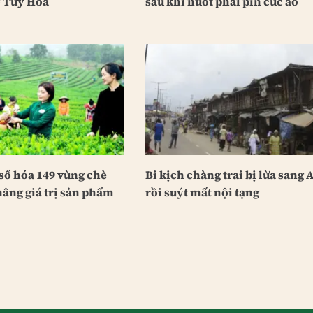
 Tuy Hòa
sau khi nuốt phải pin cúc áo
số hóa 149 vùng chè
Bi kịch chàng trai bị lừa sang 
nâng giá trị sản phẩm
rồi suýt mất nội tạng