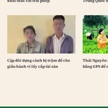
khai thác cát trái phép
Trung Quốc ở
Cặp đôi dựng cảnh bị trộm để che
Thái Nguyên 
giấu hành vi lấy cắp tài sản
bằng GPS để 