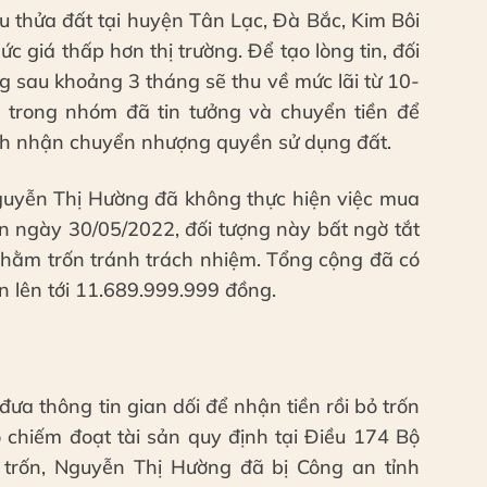
u thửa đất tại huyện Tân Lạc, Đà Bắc, Kim Bôi
c giá thấp hơn thị trường. Để tạo lòng tin, đối
g sau khoảng 3 tháng sẽ thu về mức lãi từ 10-
ên trong nhóm đã tin tưởng và chuyển tiền để
ịch nhận chuyển nhượng quyền sử dụng đất.
Nguyễn Thị Hường đã không thực hiện việc mua
n ngày 30/05/2022, đối tượng này bất ngờ tắt
ú nhằm trốn tránh trách nhiệm. Tổng cộng đã có
ền lên tới 11.689.999.999 đồng.
ưa thông tin gian dối để nhận tiền rồi bỏ trốn
chiếm đoạt tài sản quy định tại Điều 174 Bộ
n trốn, Nguyễn Thị Hường đã bị Công an tỉnh