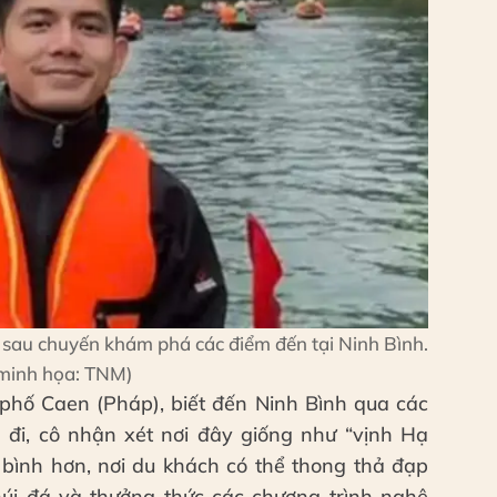
m sau chuyến khám phá các điểm đến tại Ninh Bình.
minh họa: TNM)
h phố Caen (Pháp), biết đến Ninh Bình qua các
 đi, cô nhận xét nơi đây giống như “vịnh Hạ
bình hơn, nơi du khách có thể thong thả đạp
núi đá và thưởng thức các chương trình nghệ