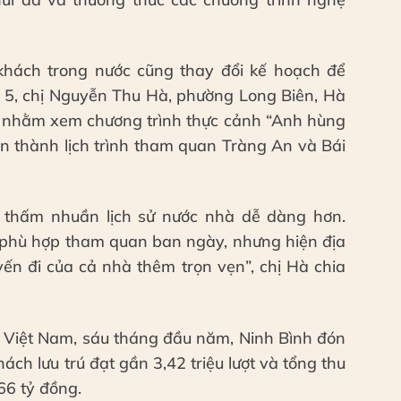
khách trong nước cũng thay đổi kế hoạch để
ng 5, chị Nguyễn Thu Hà, phường Long Biên, Hà
êm nhằm xem chương trình thực cảnh “Anh hùng
àn thành lịch trình tham quan Tràng An và Bái
, thấm nhuần lịch sử nước nhà dễ dàng hơn.
hỉ phù hợp tham quan ban ngày, nhưng hiện địa
yến đi của cả nhà thêm trọn vẹn”, chị Hà chia
ia Việt Nam, sáu tháng đầu năm, Ninh Bình đón
hách lưu trú đạt gần 3,42 triệu lượt và tổng thu
66 tỷ đồng.