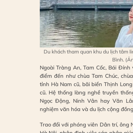
Du khách tham quan khu du lịch tâm li
Bình. (Ả
Ngoài Tràng An, Tam Cốc, Bái Đính 
điểm đến như chùa Tam Chúc, chùa 
tỉnh Hà Nam cũ, bãi biển Thịnh Lon
cũ. Hệ thống làng nghề truyền thố
Ngọc Động, Ninh Vân hay Văn Lâ
nghiệm văn hóa và du lịch cộng đồng
Trao đổi với phóng viên Dân trí, ông 
Hà Nội, nhận định việc sáp nhập gi