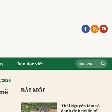
ay
Bạn đọc viết
7/2026
BÀI MỚI
 mẽ
Thái Nguyên làm rõ
danh tính người tử