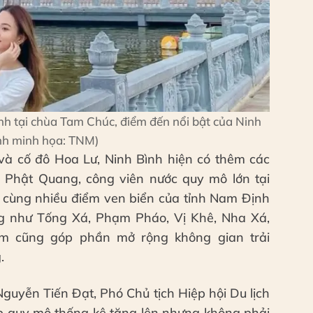
nh tại chùa Tam Chúc, điểm đến nổi bật của Ninh
nh minh họa: TNM)
và cố đô Hoa Lư, Ninh Bình hiện có thêm các
Phật Quang, công viên nước quy mô lớn tại
g cùng nhiều điểm ven biển của tỉnh Nam Định
ng như Tống Xá, Phạm Pháo, Vị Khê, Nha Xá,
m cũng góp phần mở rộng không gian trải
.
Nguyễn Tiến Đạt, Phó Chủ tịch Hiệp hội Du lịch
úp quy mô thống kê tăng lên nhưng không phải