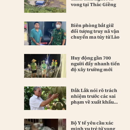
vong tại Thác Giềng
Biên phòng bắt giữ
đối tượng truy nã vận
chuyển ma túy từ Lào
Huy động gần 700
người đẩy nhanh tiến
độ xây trường mới
Đắk Lắk nói rõ trách
nhiệm trước các sai
phạm về xuất khẩu
sầu riêng
Bộ Y tế yêu cầu xác
minh vụ trẻ tử vong