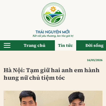
Bỏ
qua
nội
dung
Trang chủ
Tin tức
Đời sống
16/05/2026
Hà Nội: Tạm giữ hai anh em hành
hung nữ chủ tiệm tóc