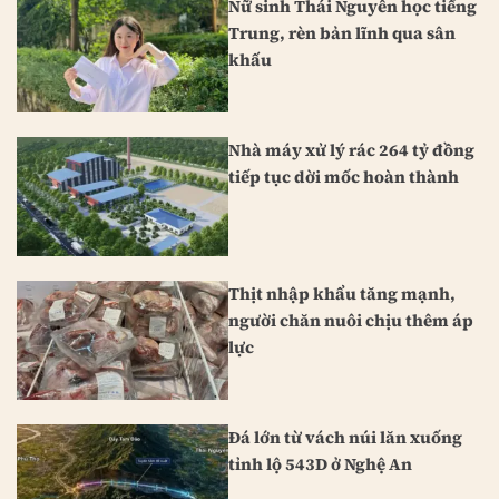
Nữ sinh Thái Nguyên học tiếng
Trung, rèn bản lĩnh qua sân
khấu
Nhà máy xử lý rác 264 tỷ đồng
tiếp tục dời mốc hoàn thành
Thịt nhập khẩu tăng mạnh,
người chăn nuôi chịu thêm áp
lực
Đá lớn từ vách núi lăn xuống
tỉnh lộ 543D ở Nghệ An