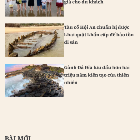
giá cho du khách
Tàu cổ Hội An chuẩn bị được
khai quật khẩn cấp để bảo tồn
di sản
Gành Đá Đĩa lưu dấu hơn hai
triệu năm kiến tạo của thiên
nhiên
BÀI MỚI