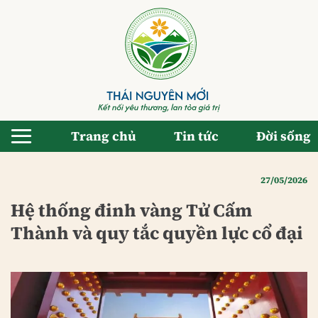
Bỏ
qua
nội
dung
Trang chủ
Tin tức
Đời sống
27/05/2026
Hệ thống đinh vàng Tử Cấm
Thành và quy tắc quyền lực cổ đại