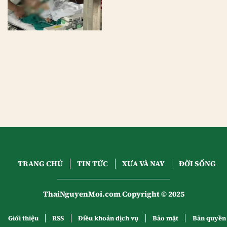
TRANG CHỦ
TIN TỨC
XƯA VÀ NAY
ĐỜI SỐNG
ThaiNguyenMoi.com Copyright © 2025
Giới thiệu
RSS
Điều khoản dịch vụ
Bảo mật
Bản quyền