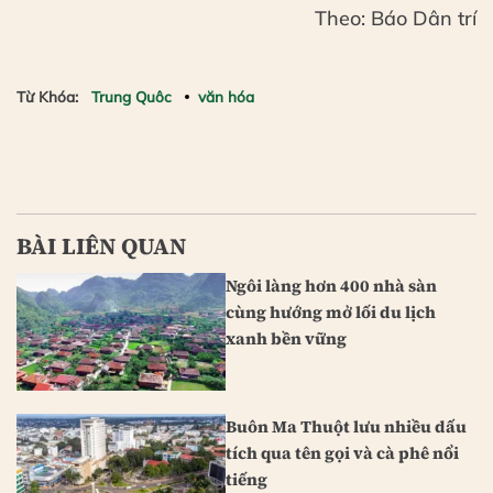
Theo: Báo Dân trí
Từ Khóa:
Trung Quôc
văn hóa
BÀI LIÊN QUAN
Ngôi làng hơn 400 nhà sàn
cùng hướng mở lối du lịch
xanh bền vững
Buôn Ma Thuột lưu nhiều dấu
tích qua tên gọi và cà phê nổi
tiếng