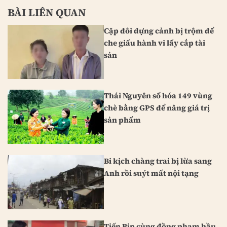
BÀI LIÊN QUAN
Cặp đôi dựng cảnh bị trộm để
che giấu hành vi lấy cắp tài
sản
Thái Nguyên số hóa 149 vùng
chè bằng GPS để nâng giá trị
sản phẩm
Bi kịch chàng trai bị lừa sang
Anh rồi suýt mất nội tạng
Tiến Bịp cùng đồng phạm hầu