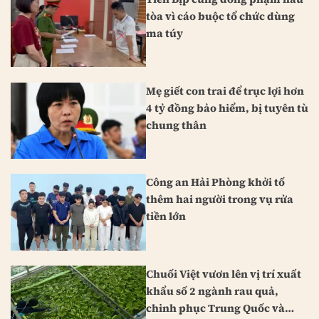
tòa vì cáo buộc tổ chức dùng
ma túy
Mẹ giết con trai để trục lợi hơn
4 tỷ đồng bảo hiểm, bị tuyên tù
chung thân
Công an Hải Phòng khởi tố
thêm hai người trong vụ rửa
tiền lớn
Chuối Việt vươn lên vị trí xuất
khẩu số 2 ngành rau quả,
chinh phục Trung Quốc và