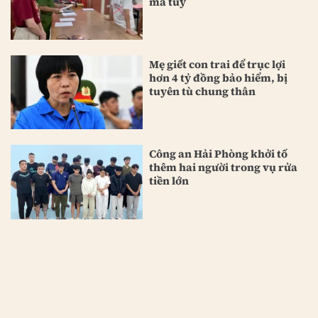
ma túy
Mẹ giết con trai để trục lợi
hơn 4 tỷ đồng bảo hiểm, bị
tuyên tù chung thân
Công an Hải Phòng khởi tố
thêm hai người trong vụ rửa
tiền lớn