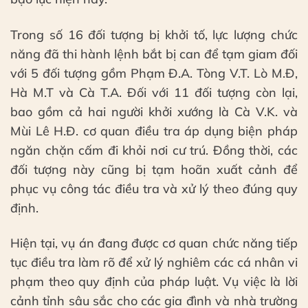
Trong số 16 đối tượng bị khởi tố, lực lượng chức
năng đã thi hành lệnh bắt bị can để tạm giam đối
với 5 đối tượng gồm Phạm Đ.A. Tòng V.T. Lò M.Đ,
Hà M.T và Cà T.A. Đối với 11 đối tượng còn lại,
bao gồm cả hai người khởi xướng là Cà V.K. và
Mùi Lê H.Đ. cơ quan điều tra áp dụng biện pháp
ngăn chặn cấm đi khỏi nơi cư trú. Đồng thời, các
đối tượng này cũng bị tạm hoãn xuất cảnh để
phục vụ công tác điều tra và xử lý theo đúng quy
định.
Hiện tại, vụ án đang được cơ quan chức năng tiếp
tục điều tra làm rõ để xử lý nghiêm các cá nhân vi
phạm theo quy định của pháp luật. Vụ việc là lời
cảnh tỉnh sâu sắc cho các gia đình và nhà trường