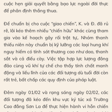
cuộc hẹn giải quyết bằng bạo lực ngoài đời thực
để phân định thắng thua.
Để chuẩn bị cho cuộc “giao chiến”, K. và Đ. đã rủ
rê, lôi kéo thêm nhiều “chiến hữu” khác cùng tham
gia vào kế hoạch gây rối trật tự,. Nhóm thanh
thiếu niên này chuẩn bị kỹ lưỡng các loại hung khí
nguy hiểm có tính sát thương cao như dao, thanh
sắt và cả điếu cày. Việc tập hợp lực lượng đông
đảo cùng vũ khí tự chế cho thấy tính chất manh
động và liều lĩnh của các đối tượng dù tuổi đời còn
rất trẻ, bất chấp các quy định của pháp luật.
Đêm ngày 01/02 và rạng sáng ngày 02/02, các
đối tượng đã kéo đến khu vực ký túc xá Trường
Cao đẳng Sơn La để thực hiện hành vi hỗn chiến