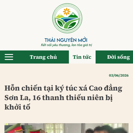
Bỏ
qua
nội
dung
Trang chủ
Tin tức
Đời sống
03/06/2026
Hỗn chiến tại ký túc xá Cao đẳng
Sơn La, 16 thanh thiếu niên bị
khởi tố