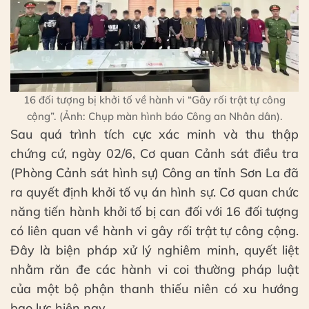
16 đối tượng bị khởi tố về hành vi “Gây rối trật tự công
cộng”. (Ảnh: Chụp màn hình báo Công an Nhân dân).
Sau quá trình tích cực xác minh và thu thập
chứng cứ, ngày 02/6, Cơ quan Cảnh sát điều tra
(Phòng Cảnh sát hình sự) Công an tỉnh Sơn La đã
ra quyết định khởi tố vụ án hình sự. Cơ quan chức
năng tiến hành khởi tố bị can đối với 16 đối tượng
có liên quan về hành vi gây rối trật tự công cộng.
Đây là biện pháp xử lý nghiêm minh, quyết liệt
nhằm răn đe các hành vi coi thường pháp luật
của một bộ phận thanh thiếu niên có xu hướng
bạo lực hiện nay.