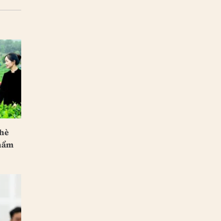
chè
phẩm