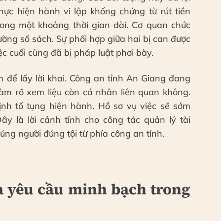
hực hiện hành vi lập khống chứng từ rút tiền
ong một khoảng thời gian dài. Cơ quan chức
ờng sổ sách. Sự phối hợp giữa hai bị can được
iệc cuối cùng đã bị pháp luật phơi bày.
m để lấy lời khai. Công an tỉnh An Giang đang
làm rõ xem liệu còn cá nhân liên quan không.
ịnh tố tụng hiện hành. Hồ sơ vụ việc sẽ sớm
y là lời cảnh tỉnh cho công tác quản lý tài
úng người đúng tội từ phía công an tỉnh.
à yêu cầu minh bạch trong