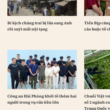
Bi kịch chàng trai bị lừa sang Anh
Tiến Bịp cùn
rồi suýt mất nội tạng
cáo buộc tổ 
Công an Hải Phòng khởi tố thêm hai
Chuối Việt vư
người trong vụ rửa tiền lớn
số 2 ngành r
Trung Quốc v