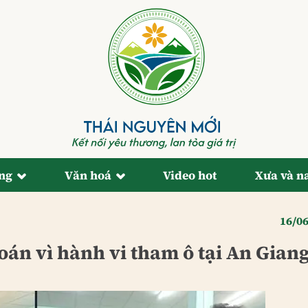
ống
Văn hoá
Video hot
Xưa và n
16/0
oán vì hành vi tham ô tại An Gian