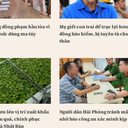
g đồng phạm hầu tòa vì
Mẹ giết con trai để trục lợi hơn
chức dùng ma túy
đồng bảo hiểm, bị tuyên tù ch
thân
ơn lên vị trí xuất khẩu
Người dân Hải Phòng tránh mất
au quả, chinh phục
nhờ báo công an xác minh kịp 
à Nhật Bản