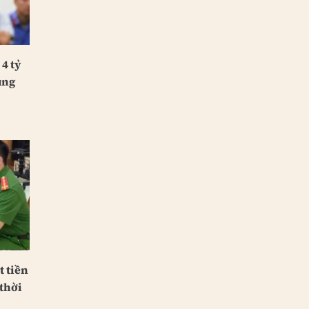
 4 tỷ
ung
 tiền
thời