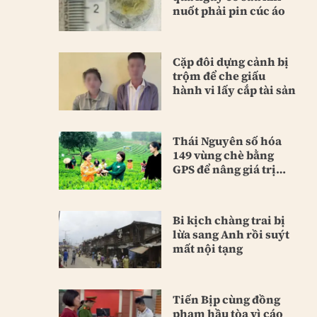
nuốt phải pin cúc áo
Cặp đôi dựng cảnh bị
trộm để che giấu
hành vi lấy cắp tài sản
Thái Nguyên số hóa
149 vùng chè bằng
GPS để nâng giá trị
sản phẩm
Bi kịch chàng trai bị
lừa sang Anh rồi suýt
mất nội tạng
Tiến Bịp cùng đồng
phạm hầu tòa vì cáo