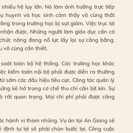
 nhiều hệ lụy lớn. Nó làm ảnh hưởng trực tiếp
hụ huynh và học sinh cảm thấy vô cùng thất
ng trong trường học bị sụt giảm. Việc trục lợi
 nhận được. Những người làm giáo dục cần có
hức năng đang nỗ lực lấy lại sự công bằng.
u vô cùng cần thiết.
soát toàn bộ hệ thống. Các trường học khác
Việc kiểm toán nội bộ phải được diễn ra thường
ừ sớm các dấu hiệu tiêu cực. Công tác quản lý
ững kẽ hở trong cơ chế thu chi cần bịt kín. Sự
ò rất quan trọng. Mọi chi phí phải được công
các hành vi tham nhũng. Vụ án tại An Giang sẽ
 định tư lợi sẽ phải chùn bước lại. Công cuộc