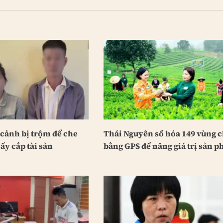
 cảnh bị trộm để che
Thái Nguyên số hóa 149 vùng 
ấy cắp tài sản
bằng GPS để nâng giá trị sản 