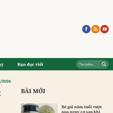
ay
Bạn đọc viết
6/2026
BÀI MỚI
g
Bé gái năm tuổi vượt
qua nguy cơ sau khi