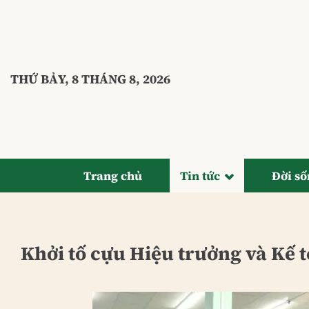
Bỏ
qua
nội
dung
THỨ BẢY, 8 THÁNG 8, 2026
Trang chủ
Tin tức
Đời s
Khởi tố cựu Hiệu trưởng và Kế t