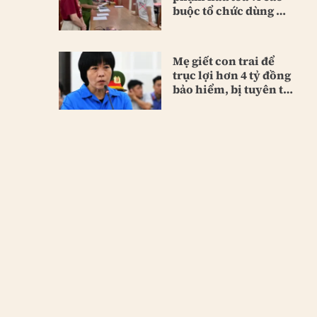
buộc tổ chức dùng ma
túy
Mẹ giết con trai để
trục lợi hơn 4 tỷ đồng
bảo hiểm, bị tuyên tù
chung thân