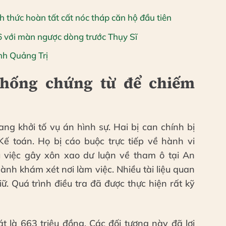
 thức hoàn tất cất nóc tháp căn hộ đầu tiên
 với màn ngược dòng trước Thụy Sĩ
tỉnh Quảng Trị
khống chứng từ để chiếm
ng khởi tố vụ án hình sự. Hai bị can chính bị
Kế toán. Họ bị cáo buộc trực tiếp về hành vi
 việc gây xôn xao dư luận về tham ô tại An
ành khám xét nơi làm việc. Nhiều tài liệu quan
ữ. Quá trình điều tra đã được thực hiện rất kỹ
oát là 663 triệu đồng. Các đối tượng này đã lợi