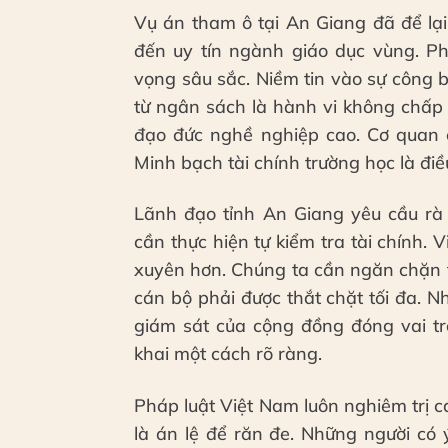
Vụ án tham ô tại An Giang đã để lại
đến uy tín ngành giáo dục vùng. P
vọng sâu sắc. Niềm tin vào sự công bằ
từ ngân sách là hành vi không chấp
đạo đức nghề nghiệp cao. Cơ quan c
Minh bạch tài chính trường học là điề
Lãnh đạo tỉnh An Giang yêu cầu rà 
cần thực hiện tự kiểm tra tài chính. 
xuyên hơn. Chúng ta cần ngăn chặn t
cán bộ phải được thắt chặt tối đa. Nh
giám sát của cộng đồng đóng vai tr
khai một cách rõ ràng.
Pháp luật Việt Nam luôn nghiêm trị 
là án lệ để răn đe. Những người có ý