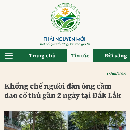
Bỏ
qua
nội
dung
Trang chủ
Tin tức
Đời sống
15/05/2026
Khống chế người đàn ông cầm
dao cố thủ gần 2 ngày tại Đắk Lắk