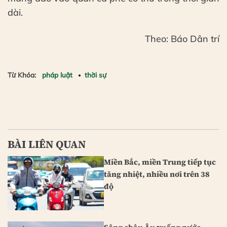
dài.
Theo: Báo Dân trí
Từ Khóa:
pháp luật
thời sự
BÀI LIÊN QUAN
Miền Bắc, miền Trung tiếp tục
tăng nhiệt, nhiều nơi trên 38
độ