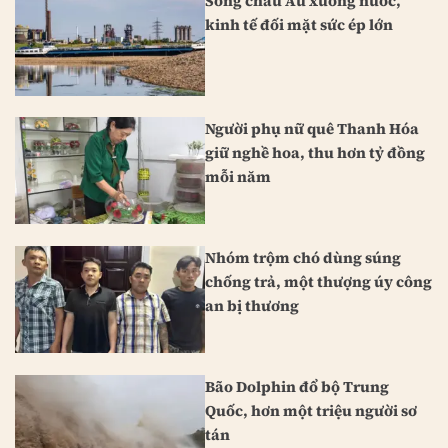
Sông châu Âu xuống nước,
kinh tế đối mặt sức ép lớn
Người phụ nữ quê Thanh Hóa
giữ nghề hoa, thu hơn tỷ đồng
mỗi năm
Nhóm trộm chó dùng súng
chống trả, một thượng úy công
an bị thương
Bão Dolphin đổ bộ Trung
Quốc, hơn một triệu người sơ
tán