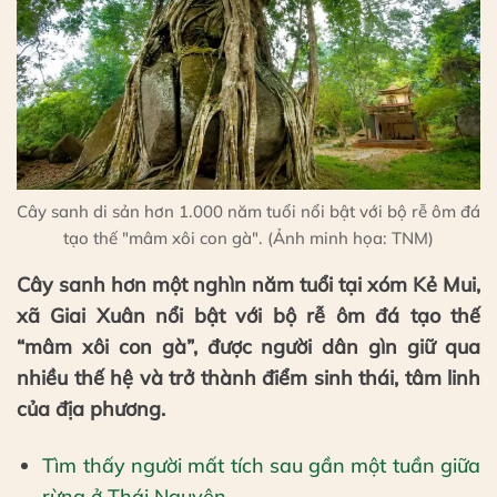
Cây sanh di sản hơn 1.000 năm tuổi nổi bật với bộ rễ ôm đá
tạo thế "mâm xôi con gà". (Ảnh minh họa: TNM)
Cây sanh hơn một nghìn năm tuổi tại xóm Kẻ Mui,
xã Giai Xuân nổi bật với bộ rễ ôm đá tạo thế
“mâm xôi con gà”, được người dân gìn giữ qua
nhiều thế hệ và trở thành điểm sinh thái, tâm linh
của địa phương.
Tìm thấy người mất tích sau gần một tuần giữa
rừng ở Thái Nguyên