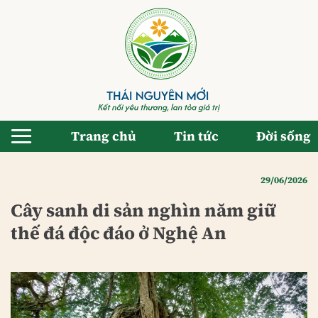
Bỏ
qua
nội
dung
Trang chủ
Tin tức
Đời sống
29/06/2026
Cây sanh di sản nghìn năm giữ
thế đá độc đáo ở Nghệ An