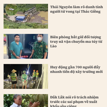
Thái Nguyên làm rõ danh tính
người tử vong tại Thác Giềng
Biên phòng bắt giữ đối tượng
truy nã vận chuyển ma túy từ
Lào
Huy động gần 700 người đẩy
nhanh tiến độ xây trường mới
Đắk Lắk nói rõ trách nhiệm
trước các sai phạm về xuất
khẩu sầu riêng