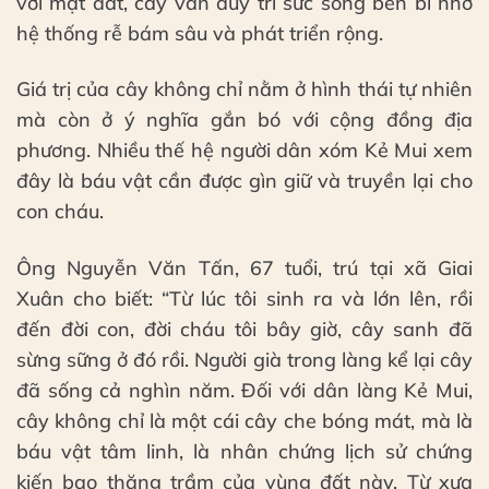
với mặt đất, cây vẫn duy trì sức sống bền bỉ nhờ
hệ thống rễ bám sâu và phát triển rộng.
Giá trị của cây không chỉ nằm ở hình thái tự nhiên
mà còn ở ý nghĩa gắn bó với cộng đồng địa
phương. Nhiều thế hệ người dân xóm Kẻ Mui xem
đây là báu vật cần được gìn giữ và truyền lại cho
con cháu.
Ông Nguyễn Văn Tấn, 67 tuổi, trú tại xã Giai
Xuân cho biết: “Từ lúc tôi sinh ra và lớn lên, rồi
đến đời con, đời cháu tôi bây giờ, cây sanh đã
sừng sững ở đó rồi. Người già trong làng kể lại cây
đã sống cả nghìn năm. Đối với dân làng Kẻ Mui,
cây không chỉ là một cái cây che bóng mát, mà là
báu vật tâm linh, là nhân chứng lịch sử chứng
kiến bao thăng trầm của vùng đất này. Từ xưa