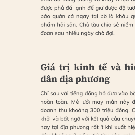
được phủ đá lạnh để giữ được độ tươi
bảo quản cá ngay tại bờ là khâu qu
phẩm hải sản. Chủ tàu chia sẻ niềm 
đoàn sau nhiều ngày chờ đợi.
Giá trị kinh tế và 
dân địa phương
Chỉ sau vài tiếng đồng hồ đưa vào bờ
hoàn toàn. Mẻ lưới may mắn này 
doanh thu khoảng 300 triệu đồng. C
khởi và bất ngờ với kết quả của chu
nay tại địa phương rất ít khi xuất 