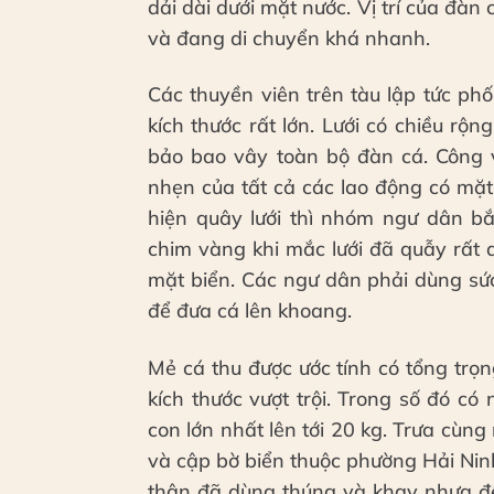
dải dài dưới mặt nước. Vị trí của đà
và đang di chuyển khá nhanh.
Các thuyền viên trên tàu lập tức phố
kích thước rất lớn. Lưới có chiều rộ
bảo bao vây toàn bộ đàn cá. Công v
nhẹn của tất cả các lao động có mặt
hiện quây lưới thì nhóm ngư dân bắ
chim vàng khi mắc lưới đã quẫy rất 
mặt biển. Các ngư dân phải dùng sức 
để đưa cá lên khoang.
Mẻ cá thu được ước tính có tổng trọ
kích thước vượt trội. Trong số đó c
con lớn nhất lên tới 20 kg. Trưa cùn
và cập bờ biển thuộc phường Hải Ninh
thân đã dùng thúng và khay nhựa đ