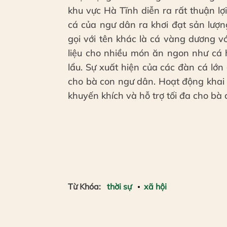
khu vực Hà Tĩnh diễn ra rất thuận lợ
cá của ngư dân ra khơi đạt sản lượn
gọi với tên khác là cá vàng dương v
liệu cho nhiều món ăn ngon như cá
lẩu. Sự xuất hiện của các đàn cá lớn
cho bà con ngư dân. Hoạt động khai
khuyến khích và hỗ trợ tối đa cho bà 
Từ Khóa:
thời sự
xã hội