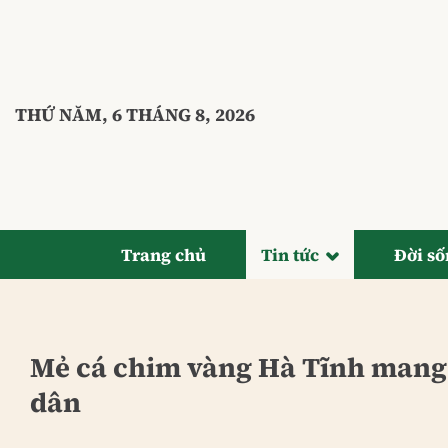
Bỏ
qua
nội
dung
THỨ NĂM, 6 THÁNG 8, 2026
Trang chủ
Tin tức
Đời s
Mẻ cá chim vàng Hà Tĩnh mang 
dân