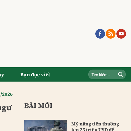
ay
Bạn đọc viết
5/2026
BÀI MỚI
ngư
Mỹ nâng tiền thưởng
lên 25 triệu USD để