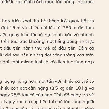
n cá được xác định cách mạn tàu hàng chục mét
i hợp triển khai thả hệ thống lưới quây bắt có
ng đạt 15 m và chiều dài lên tới 250 m để đảm
iệc quây lưới đòi hỏi sự chính xác và nhanh
 trên tàu. Sau khoảng một tiếng đồng hồ thực
t đầu tiến hành thu mẻ cá đầu tiên. Đàn cá
dữ dội tạo nên những đợt sóng trắng xóa trên
ghì chặt miệng lưới và kéo liên tục từng nhịp
ng lượng nặng hơn một tấn với nhiều cá thể có
ó nhiều con đạt cân nặng từ 5 kg đến 10 kg và
g ngày 25/5 tàu cá của anh Tĩnh đã quay trở về
. Ngay khi tàu cập bến thì chủ tàu cùng người
ể vận chuyển cá. Toàn bộ số cá nhanh chóng