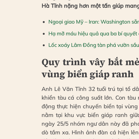
Hà Tĩnh nặng hơn một tấn giúp mang
Ngoại giao Mỹ – Iran: Washington sẵn
Hạ mỡ máu hiệu quả qua ba bí quyết 
Lốc xoáy Lâm Đồng tàn phá vườn sầu r
Quy trình vây bắt mẻ
vùng biển giáp ranh
Anh Lê Văn Tĩnh 32 tuổi trú tại tổ 
khiển tàu cá công suất lớn. Con tà
động thực hiện chuyến biển tại vùng
nằm tại khu vực biển giáp ranh giữ
ngày 25/5 nhóm ngư dân này đã phát
dò tầm xa. Hình ảnh đàn cá hiện lên