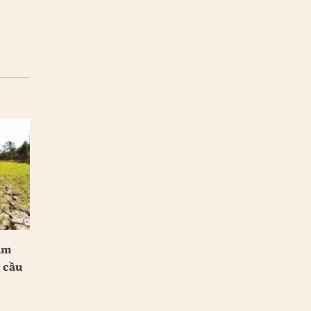
àm
n cầu