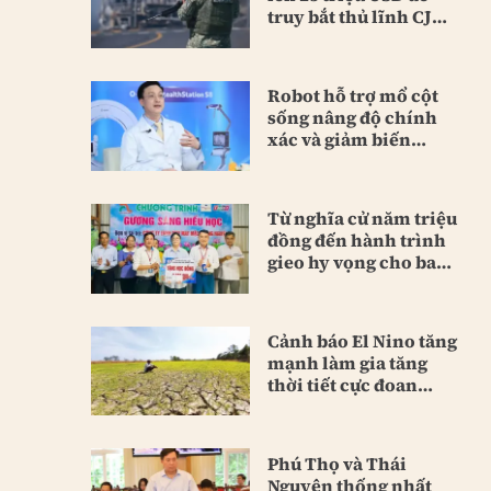
truy bắt thủ lĩnh CJNG
mới
Robot hỗ trợ mổ cột
sống nâng độ chính
xác và giảm biến
chứng
Từ nghĩa cử năm triệu
đồng đến hành trình
gieo hy vọng cho bao
người
Cảnh báo El Nino tăng
mạnh làm gia tăng
thời tiết cực đoan
toàn cầu
Phú Thọ và Thái
Nguyên thống nhất