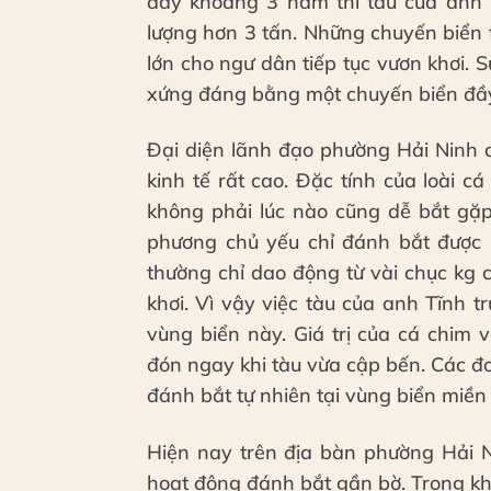
đây khoảng 3 năm thì tàu của anh T
lượng hơn 3 tấn. Những chuyến biển 
lớn cho ngư dân tiếp tục vươn khơi. 
xứng đáng bằng một chuyến biển đầy
Đại diện lãnh đạo phường Hải Ninh ch
kinh tế rất cao. Đặc tính của loài 
không phải lúc nào cũng dễ bắt gặ
phương chủ yếu chỉ đánh bắt được 
thường chỉ dao động từ vài chục kg 
khơi. Vì vậy việc tàu của anh Tĩnh t
vùng biển này. Giá trị của cá chim 
đón ngay khi tàu vừa cập bến. Các đ
đánh bắt tự nhiên tại vùng biển miền
Hiện nay trên địa bàn phường Hải 
hoạt động đánh bắt gần bờ. Trong khoả