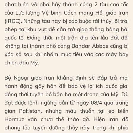
phát hiện và phá hủy thành công 2 tàu cao tốc
của Lực lượng Vệ binh Cách mạng Hồi giáo Iran
(IRGC). Những tàu này bị cáo buộc rải thủy lôi trái
phép tại khu vực để cản trở giao thông hàng hải
quốc tế. Đồng thời, một trận địa tên lửa đất đối
không tại thành phố cảng Bandar Abbas cũng bị
xóa sổ sau khi nhắm mục tiêu vào các máy bay
chiến đấu Mỹ.
Bộ Ngoại giao Iran khẳng định sẽ đáp trả mọi
hành động gây hấn để bảo vệ lợi ích quốc gia,
đồng thời tuyên bố bắn hạ một drone của Mỹ. Dù
đạt được lệnh ngừng bắn từ ngày 08/4 qua trung
gian Pakistan, nhưng mâu thuẫn tại eo biển
Hormuz vẫn chưa thể tháo gỡ. Hiện Iran đã
phong tỏa tuyến đường thủy này, trong khi phía