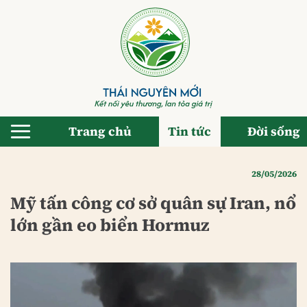
Bỏ
qua
nội
dung
Trang chủ
Tin tức
Đời sống
28/05/2026
Mỹ tấn công cơ sở quân sự Iran, nổ
lớn gần eo biển Hormuz