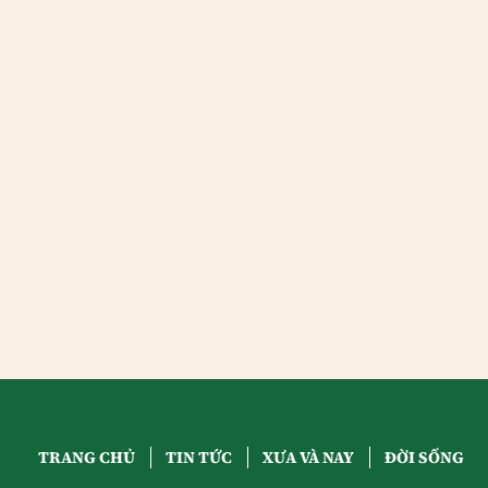
TRANG CHỦ
TIN TỨC
XƯA VÀ NAY
ĐỜI SỐNG