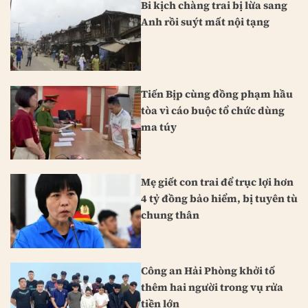
Bi kịch chàng trai bị lừa sang
Anh rồi suýt mất nội tạng
Tiến Bịp cùng đồng phạm hầu
tòa vì cáo buộc tổ chức dùng
ma túy
Mẹ giết con trai để trục lợi hơn
4 tỷ đồng bảo hiểm, bị tuyên tù
chung thân
Công an Hải Phòng khởi tố
thêm hai người trong vụ rửa
tiền lớn