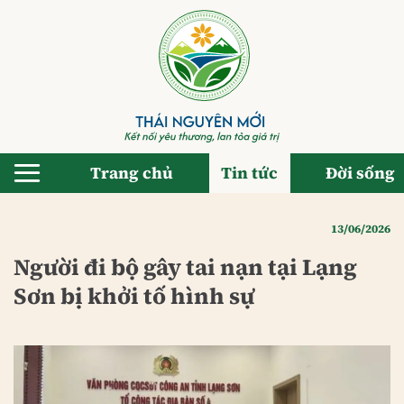
Bỏ
qua
nội
dung
Trang chủ
Tin tức
Đời sống
13/06/2026
Người đi bộ gây tai nạn tại Lạng
Sơn bị khởi tố hình sự