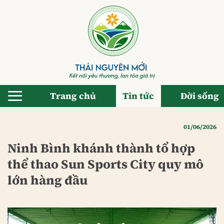
Bỏ
qua
nội
dung
Trang chủ
Tin tức
Đời sống
01/06/2026
Ninh Bình khánh thành tổ hợp
thể thao Sun Sports City quy mô
lớn hàng đầu