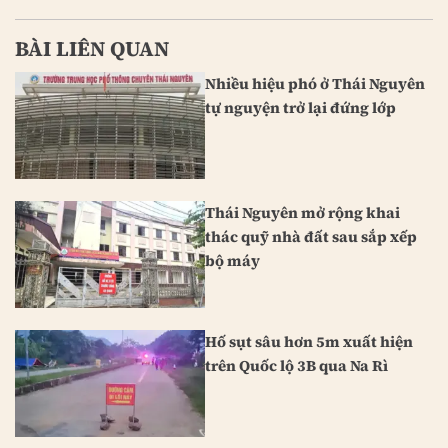
BÀI LIÊN QUAN
Nhiều hiệu phó ở Thái Nguyên
tự nguyện trở lại đứng lớp
Thái Nguyên mở rộng khai
thác quỹ nhà đất sau sắp xếp
bộ máy
Hố sụt sâu hơn 5m xuất hiện
trên Quốc lộ 3B qua Na Rì