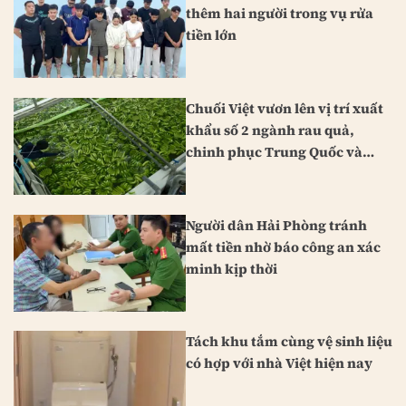
thêm hai người trong vụ rửa
tiền lớn
Chuối Việt vươn lên vị trí xuất
khẩu số 2 ngành rau quả,
chinh phục Trung Quốc và
Nhật Bản
Người dân Hải Phòng tránh
mất tiền nhờ báo công an xác
minh kịp thời
Tách khu tắm cùng vệ sinh liệu
có hợp với nhà Việt hiện nay