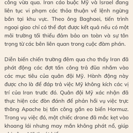
công vừa qua. Iran cáo buộc Mỹ và Israel đang
liên tục vi phạm các thỏa thuận về lệnh ngừng
bắn tại khu vực. Theo ông Baghaei, tiến trình
ngoại giao chỉ có thể đạt được kết quả nếu có một
môi trường tối thiểu đảm bảo an toàn và sự tôn
trọng từ các bên liên quan trong cuộc đàm phán.
Diễn biến chiến trường đêm qua cho thấy Iran đã
phát động các đợt tấn công trả đũa nhắm vào
các mục tiêu của quân đội Mỹ. Hành động này
được cho là để đáp trả việc Mỹ không kích các vị
trí của Iran trước đó. Quân đội Mỹ xác nhận đã
thực hiện các đòn đánh để phản hồi vụ việc trực
thăng Apache bị tấn công gần eo biển Hormuz.
Trong vụ việc đó, một chiếc drone đã mắc kẹt vào
khoang lái nhưng may mắn không phát nổ, giúp