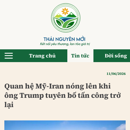
Bỏ
qua
nội
dung
Trang chủ
Tin tức
Đời sống
11/06/2026
Quan hệ Mỹ-Iran nóng lên khi
ông Trump tuyên bố tấn công trở
lại