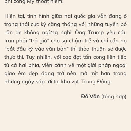
phi công Mỹ thoát hiểm.
Hiện tại, tình hình giữa hai quốc gia vẫn đang ở
trạng thái cực kỳ căng thẳng với những tuyên bố
răn đe không ngừng nghỉ. Ông Trump yêu cầu
Iran phải “trả giá” cho sự chậm trễ và chỉ cần họ
“bắt đầu ký vào văn bản” thì thỏa thuận sẽ được
thực thi. Tuy nhiên, với các đợt tấn công liên tiếp
từ cả hai phía, viễn cảnh về một giải pháp ngoại
giao êm đẹp đang trở nên mờ mịt hơn trong
những ngày sắp tới tại khu vực Trung Đông.
Đỗ Vân
(tổng hợp)