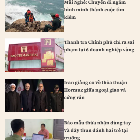
Mũi Nghê: Chuyến đi ngắm
bình minh thành cuộc tìm
kiếm
Thanh tra Chính phủ chỉ ra sai
phạm tại 6 doanh nghiệp vàng
Iran giằng co về thỏa thuận
Hormuz giữa ngoại giao và
cứng rắn
Bảo mẫu thừa nhận dùng tay
và dây thun đánh hai trẻ tại
trường