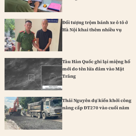
Đối tượng trộm bánh xe ô tô ở
Hà Nội khai thêm nhiều vụ
Tàu Hàn Quốc ghi lại miệng hố
mới do tên lửa đâm vào Mặt
Trăng
Thái Nguyên dự kiến khởi công
nâng cấp ĐT270 vào cuối năm