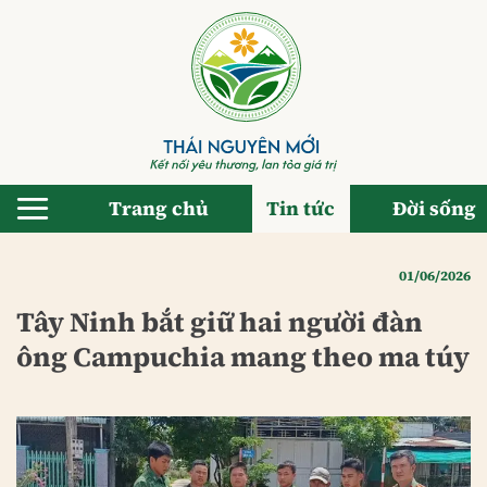
Bỏ
qua
nội
dung
Trang chủ
Tin tức
Đời sống
01/06/2026
Tây Ninh bắt giữ hai người đàn
ông Campuchia mang theo ma túy